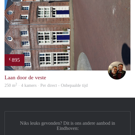
895
€
Ada
Laan door de veste
2
250 m
· 4 kamers · Per direct - Onbepaalde tijd
Niks leuks gevonden? Dit is ons andere aanbod in
Eindhoven: