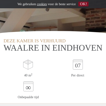
OK!
We gebruiken
cookies
voor de beste service
DEZE KAMER IS VERHUURD
WAALRE IN EINDHOVEN
07
2
40 m
Per direct
∞
Onbepaalde tijd