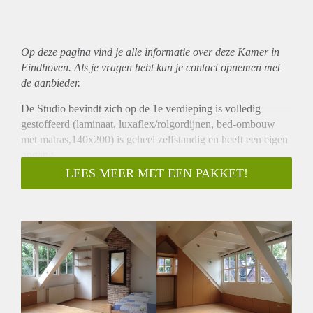
Op deze pagina vind je alle informatie over deze Kamer in
Eindhoven. Als je vragen hebt kun je contact opnemen met
de aanbieder.
De Studio bevindt zich op de 1e verdieping is volledig
gestoffeerd (laminaat, luxaflex/rolgordijnen, bed-ombouw
met matras,140x200) is geheel zelfstandig en heeft een eigen
opgang.
Oppervlak bedraagt 40m2.
LEES MEER MET EEN PAKKET!
Belangrijke faciliteiten zijn nabij gelegen. Goede locatie nabij
centrum, winkels op loopafstand eveneens opstapplaats
buslijn Parkeergelegenheid in de straat. Fietsafstand tot
centrum Eindhoven 20 minuten.
Indeling:
Men komt de studio binnen via een algemene ruimte die niet
tot het gehuurde behoord. Middels de vaste trap komt men in
de studio. Mooie lichte beuken laminaatvloer in de gehele
ruimte.