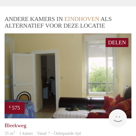
ANDERE KAMERS IN
EINDHOVEN
ALS
ALTERNATIEF VOOR DEZE LOCATIE
DELEN
575
€
finde
Bleekweg
2
35 m
· 1 kamer · Vanaf ? - Onbepaalde tijd