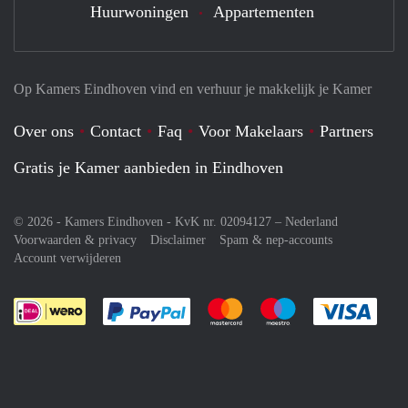
Huurwoningen
Appartementen
Op Kamers Eindhoven vind en verhuur je makkelijk je Kamer
Over ons
Contact
Faq
Voor Makelaars
Partners
Gratis je Kamer aanbieden in Eindhoven
© 2026 - Kamers Eindhoven - KvK nr. 02094127 –
Nederland
Voorwaarden & privacy
Disclaimer
Spam & nep-accounts
Account verwijderen
Je rekent gemakkelijk af met Paypal
Je rekent gemakkelijk af met M
Je rekent gemakkelij
Je re