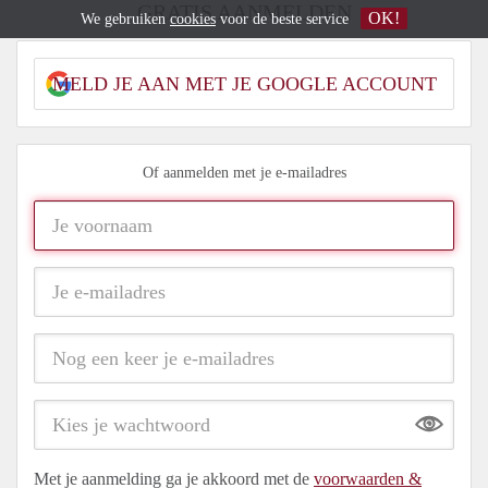
GRATIS AANMELDEN
OK!
We gebruiken
cookies
voor de beste service
MELD JE AAN MET JE GOOGLE ACCOUNT
Of aanmelden met je e-mailadres
Show
Met je aanmelding ga je akkoord met de
voorwaarden &