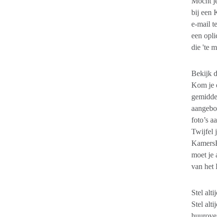
Mocht je
bij een 
e-mail t
een opli
die 'te m
Bekijk d
Kom je e
gemiddel
aangebod
foto’s a
Twijfel 
KamersE
moet je 
van het 
Stel alt
Stel alt
huurover