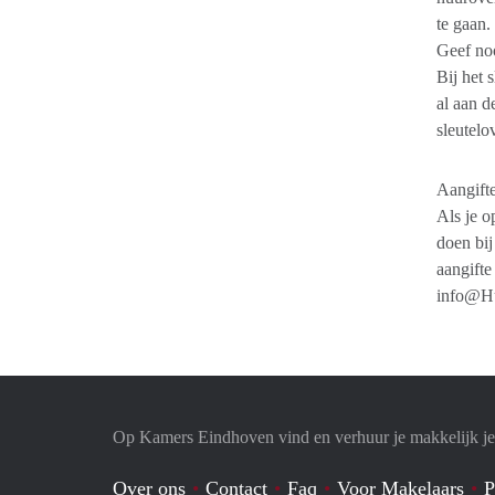
te gaan.
Geef noo
Bij het 
al aan d
sleutelo
Aangifte
Als je o
doen bij
aangifte
info@Hu
Op Kamers Eindhoven vind en verhuur je makkelijk j
Over ons
Contact
Faq
Voor Makelaars
P