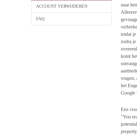
naar hem
ACCOUNT VERWIJDEREN
Allereer
FAQ
gevraagd
verbreke
totdat j
zodra je
overeen
komt het
ontvange
aanbiede
vragen, 
het Enge
Google T
Een voor
"You rea
potentia
property