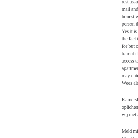
rest ass
mail and
honest w
person t
Yes it i
the fact
for but 
to rent 
access t
apartmen
may ent
Wees ale
KamersE
oplichte
wij niet
Meld mi