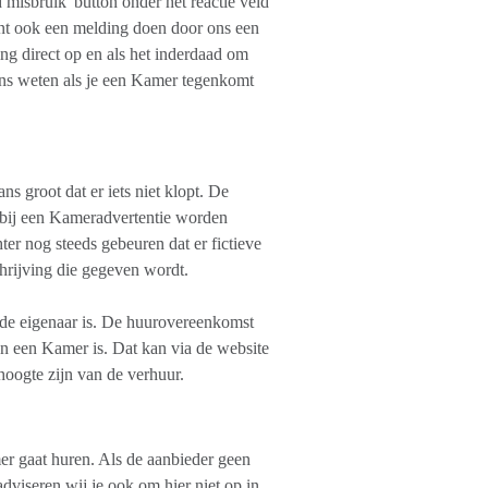
 misbruik' button onder het reactie veld
unt ook een melding doen door ons een
g direct op en als het inderdaad om
t ons weten als je een Kamer tegenkomt
 groot dat er iets niet klopt. De
s bij een Kameradvertentie worden
r nog steeds gebeuren dat er fictieve
hrijving die gegeven wordt.
de eigenaar is. De huurovereenkomst
an een Kamer is. Dat kan via de website
hoogte zijn van de verhuur.
er gaat huren. Als de aanbieder geen
adviseren wij je ook om hier niet op in