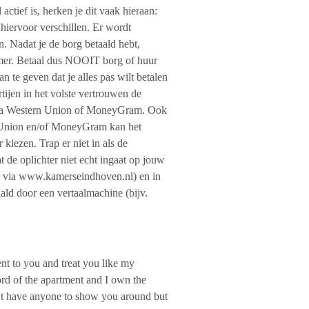
ief is, herken je dit vaak hieraan:
n hiervoor verschillen. Er wordt
. Nadat je de borg betaald hebt,
armer. Betaal dus NOOIT borg of huur
an te geven dat je alles pas wilt betalen
rtijen in het volste vertrouwen de
 via Western Union of MoneyGram. Ook
n Union en/of MoneyGram kan het
kiezen. Trap er niet in als de
t de oplichter niet echt ingaat op jouw
an via www.kamerseindhoven.nl) en in
ald door een vertaalmachine (bijv.
nt to you and treat you like my
ord of the apartment and I own the
on't have anyone to show you around but