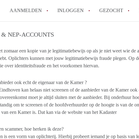
AANMELDEN
INLOGGEN
GEZOCHT
How to translate KamersEindh
 & NEP-ACCOUNTS
Wat is KamersEindhoven?
et zomaar een kopie van je legitimatiebewijs op als je niet weet wie de
Hoeveel kost het om te reager
ebt. Oplichters kunnen met jouw legitimatiebewijs fraude plegen. Op d
Wat is de privacyverklaring 
ie over identiteitsfraude en het voorkomen hiervan.
Berekent KamersEindhoven mak
Alle veelgestelde vragen
nbieder ook echt de eigenaar van de Kamer ?
ndhoven kan helaas niet screenen of de aanbieder van de Kamer ook d
vereenkomst moet je altijd sluiten met de aanbieder. Bij onderhuur hoeft
tandig om te screenen of de hoofdverhuurder op de hoogte is van de on
 van een Kamer is. Dat kan via de website van het Kadaster
en scammer, hoe herken ik deze?
is een vorm van oplichterij. Hierbij probeert iemand je op basis van l