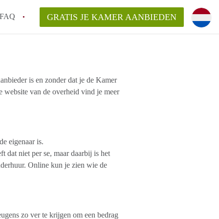
FAQ
GRATIS JE KAMER AANBIEDEN
oven!
 aanbieder is en zonder dat je de Kamer
en op een Kamer in Eindhoven?
e website van de overheid vind je meer
van KamersEindhoven?
elaarsvergoeding/bemiddelingsvergoeding?
e eigenaar is.
 dat niet per se, maar daarbij is het
derhuur. Online kun je zien wie de
eugens zo ver te krijgen om een bedrag