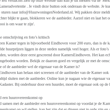
 iets verdachts zien op onze website dan kun je dit melden via de 'Meld
Kameradvertentie . Je vindt deze button ook onderaan de website. Je k
e sturen naar info@HuurwoningenNederland.nl. Wij pakken deze meldin
chter blijkt te gaan, blokkeren we de aanbieder. Aarzel niet en laat he
ooi is om waar te zijn'.
e omschrijving en foto’s kritisch
en Kamer tegen in bijvoorbeeld Eindhoven voor 200 euro, dan is de kans
de huurprijzen liggen in deze steden namelijk veel hoger. Als er foto’
en, worden deze eerst gescreend door KamersEindhoven. Het kan echte
angeboden worden. Bekijk ze daarom goed en vergelijk ze met de omsc
je of de aanbieder wel de eigenaar van de Kamer is?
indhoven kan helaas niet screenen of de aanbieder van de Kamer ook 
altijd sluiten met de aanbieder. Online kun je nagaan wie de eigenaar v
Kadaster. Bij onderhuur door een huurder, moet de eigenaar ook op de 
ijd een huurovereenkomst op
ijd samen met de aanbieder een huurovereenkomst op voordat je de Kam
eenkomst op wil stellen, kan het zijn dat er dingen niet in orde zijn en 