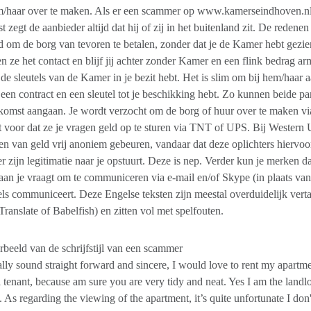
/haar over te maken. Als er een scammer op www.kamerseindhoven.nl act
st zegt de aanbieder altijd dat hij of zij in het buitenland zit. De redene
 om de borg van tevoren te betalen, zonder dat je de Kamer hebt gezien
n ze het contact en blijf jij achter zonder Kamer en een flink bedrag 
e de sleutels van de Kamer in je bezit hebt. Het is slim om bij hem/haar a
 een contract en een sleutel tot je beschikking hebt. Zo kunnen beide pa
komst aangaan. Je wordt verzocht om de borg of huur over te maken
 voor dat ze je vragen geld op te sturen via TNT of UPS. Bij Wester
n van geld vrij anoniem gebeuren, vandaar dat deze oplichters hiervoor 
r zijn legitimatie naar je opstuurt. Deze is nep. Verder kun je merken da
aan je vraagt om te communiceren via e-mail en/of Skype (in plaats v
ls communiceert. Deze Engelse teksten zijn meestal overduidelijk verta
ranslate of Babelfish) en zitten vol met spelfouten.
beeld van de schrijfstijl van een scammer
lly sound straight forward and sincere, I would love to rent my apartme
l tenant, because am sure you are very tidy and neat. Yes I am the landl
. As regarding the viewing of the apartment, it’s quite unfortunate I d