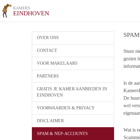
KAMERS
EINDHOVEN
SPAM
OVER ONS
CONTACT
Stuur ni
gezien h
VOOR MAKELAARS
informat
PARTNERS
Is de aa
GRATIS JE KAMER AANBIEDEN IN
KamersEi
EINDHOVEN
De huuro
wel vers
VOORWAARDEN & PRIVACY
eigenaar
DISCLAIMER
Wat is e
SPAM & NEP-ACCOUNTS
Scammen 