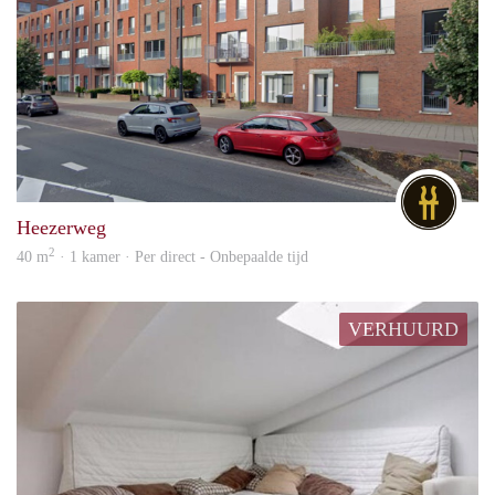
DG
Heezerweg
2
40 m
· 1 kamer · Per direct - Onbepaalde tijd
VERHUURD