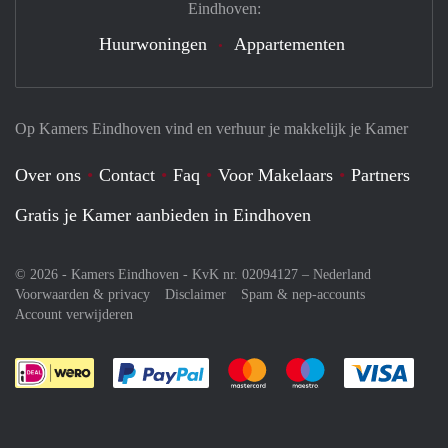
Eindhoven:
Huurwoningen
Appartementen
Op Kamers Eindhoven vind en verhuur je makkelijk je Kamer
Over ons
Contact
Faq
Voor Makelaars
Partners
Gratis je Kamer aanbieden in Eindhoven
© 2026 - Kamers Eindhoven - KvK nr. 02094127 –
Nederland
Voorwaarden & privacy
Disclaimer
Spam & nep-accounts
Account verwijderen
Je rekent gemakkelijk af met Paypal
Je rekent gemakkelijk af met M
Je rekent gemakkelij
Je re