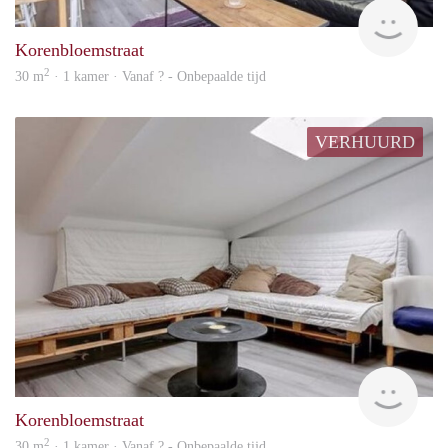
finde
Korenbloemstraat
2
30 m
· 1 kamer · Vanaf ? - Onbepaalde tijd
VERHUURD
Woni
Korenbloemstraat
2
30 m
· 1 kamer · Vanaf ? - Onbepaalde tijd