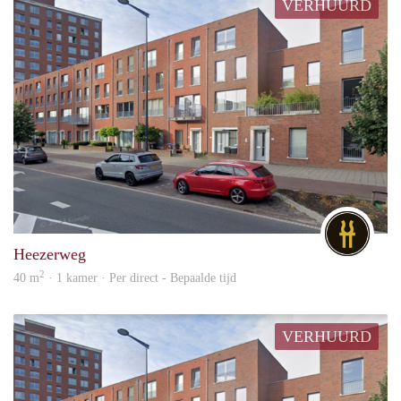
VERHUURD
DG
Heezerweg
2
40 m
· 1 kamer · Per direct - Bepaalde tijd
VERHUURD