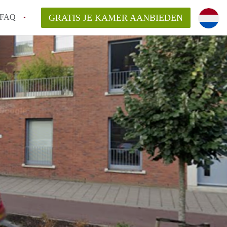
FAQ
GRATIS JE KAMER AANBIEDEN
oven!
en op een Kamer in Eindhoven?
van KamersEindhoven?
elaarsvergoeding/bemiddelingsvergoeding?