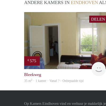
ANDERE KAMERS IN
EINDHOVEN
AL
DELEN
575
€
Bleekweg
2
35 m
· 1 kamer · Vanaf ? - Onbepaalde tijd
Op Kamers Eindhoven vind en verhuur je makkelijk j