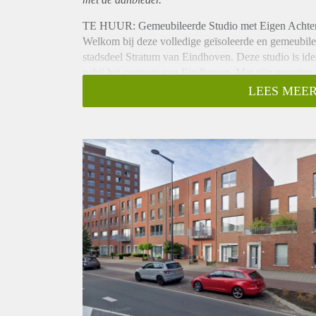
TE HUUR: Gemeubileerde Studio met Eigen Achtert
Welkom bij deze volledige geïsoleerde en gemeubile
stadsdeel Stratum van Eindhoven. Deze studio is id
nabij het centrum van Eindhoven. Met zijn gunstige l
openbaar vervoer en nabij diverse uitvalswegen, bie
LEES MEER