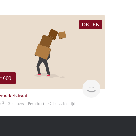
DELEN
600
€
will
ennekelstraat
2
 m
· 3 kamers · Per direct - Onbepaalde tijd