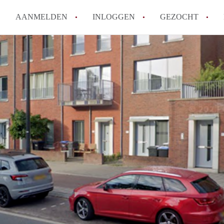
AANMELDEN
INLOGGEN
GEZOCHT
How to translate KamersEindh
Wat is KamersEindhoven?
Hoeveel kost het om te reager
Wat is de privacyverklaring 
Berekent KamersEindhoven mak
Alle veelgestelde vragen