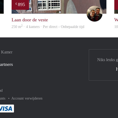
895
€
Rebecca
Adam
Laan door de veste
W
2
250 m
· 4 kamers · Per direct - Onbepaalde tijd
1
e Kamer
Niks leuks 
artners
nd
unts
Account verwijderen
met Paypal
kelijk af met Mastercard
ent gemakkelijk af met Meastro
Je rekent gemakkelijk af met Visa