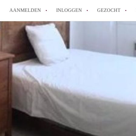
AANMELDEN
INLOGGEN
GEZOCHT
How to translate KamersEindh
Wat is KamersEindhoven?
Hoeveel kost het om te reager
Wat is de privacyverklaring 
Berekent KamersEindhoven mak
Alle veelgestelde vragen