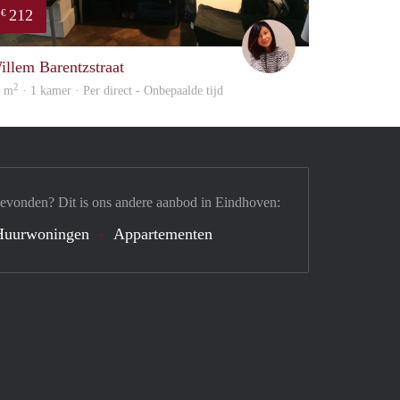
212
€
Chayenne
illem Barentzstraat
2
0 m
· 1 kamer · Per direct - Onbepaalde tijd
gevonden? Dit is ons andere aanbod in Eindhoven:
Huurwoningen
Appartementen