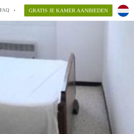
FAQ
GRATIS JE KAMER AANBIEDEN
oven!
en op een Kamer in Eindhoven?
van KamersEindhoven?
elaarsvergoeding/bemiddelingsvergoeding?