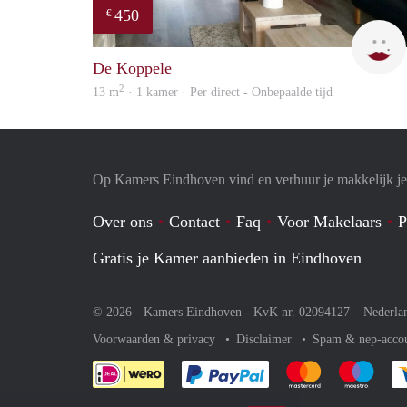
450
€
De Koppele
2
13 m
· 1 kamer · Per direct - Onbepaalde tijd
Op Kamers Eindhoven vind en verhuur je makkelijk j
Over ons
Contact
Faq
Voor Makelaars
P
Gratis je Kamer aanbieden in Eindhoven
© 2026 - Kamers Eindhoven - KvK nr. 02094127 –
Nederla
Voorwaarden & privacy
Disclaimer
Spam & nep-acco
Je rekent gemakkelijk af 
Je rekent gemak
Je rek