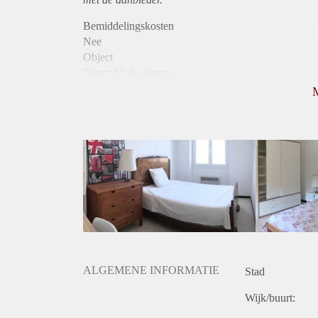
Bemiddelingskosten
Nee
Object
Direct bij de eigenaar
Borg
500
Garantiestelling
Niet mogelijk
Huurtoeslag
Niet mogelijk
Inkomen eis
N.V.T.
Huurtermijn
Onbepaalde termijn
Oplevering
Gestoffeerd
ALGEMENE INFORMATIE
Stad
Wijk/buurt: