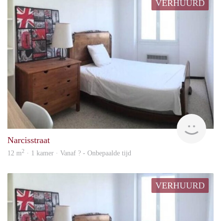
VERHUURD
finde
Narcisstraat
2
12 m
· 1 kamer · Vanaf ? - Onbepaalde tijd
VERHUURD