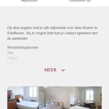
Begindatum
Onbepaalde tijd
Op deze pagina vind je alle informatie over deze Kamer in
Eindhoven. Als je vragen hebt kun je contact opnemen met
de aanbieder.
Bemiddelingskosten
Nee
Object
Direct bij de eigenaar
Borg
MEER
500
Garantiestelling
Niet mogelijk
Huurtoeslag
Niet mogelijk
Inkomen eis
N.V.T.