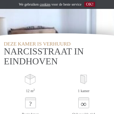
OK!
We gebruiken
cookies
voor de beste service
DEZE KAMER IS VERHUURD
NARCISSTRAAT IN
EINDHOVEN
2
12 m
1 kamer
∞
?