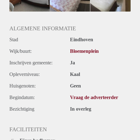
Huurtermijn
Onbepaalde termijn
Oplevering
Gestoffeerd
ALGEMENE INFORMATIE
Stad
Eindhoven
Wijk/buurt:
Bloemenplein
Inschrijven gemeente:
Ja
Opleverniveau:
Kaal
Huisgenoten:
Geen
Begindatum:
Vraag de adverteerder
Bezichtiging
In overleg
FACILITEITEN