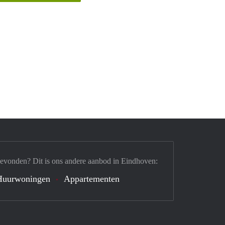
gevonden? Dit is ons andere aanbod in Eindhoven:
Huurwoningen
Appartementen