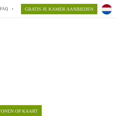
FAQ
GRATIS JE KAMER AANBIEDEN
oven!
en op een Kamer in Eindhoven?
van KamersEindhoven?
elaarsvergoeding/bemiddelingsvergoeding?
TONEN OP KAART