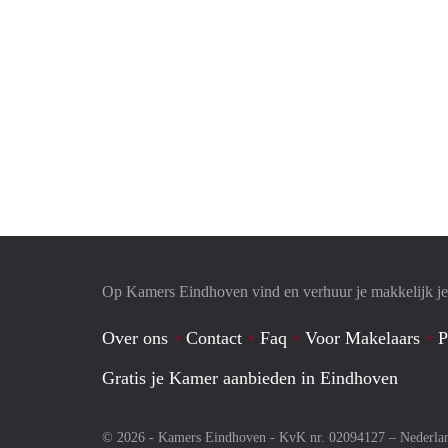
Op Kamers Eindhoven vind en verhuur je makkelijk j
Over ons
Contact
Faq
Voor Makelaars
P
Gratis je Kamer aanbieden in Eindhoven
© 2026 - Kamers Eindhoven - KvK nr. 02094127 –
Nederla