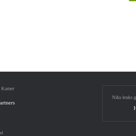
e Kamer
Niks leuks 
artners
nd