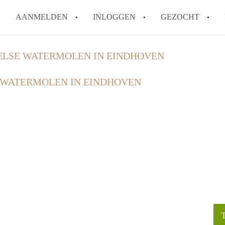
AANMELDEN
INLOGGEN
GEZOCHT
How to translate KamersEindh
LSE WATERMOLEN IN EINDHOVEN
Wat is KamersEindhoven?
WATERMOLEN IN EINDHOVEN
Hoeveel kost het om te reager
Wat is de privacyverklaring 
Berekent KamersEindhoven mak
Alle veelgestelde vragen