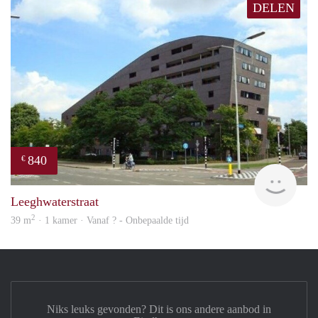
DELEN
840
€
rent
Leeghwaterstraat
2
39 m
· 1 kamer · Vanaf ? - Onbepaalde tijd
Niks leuks gevonden? Dit is ons andere aanbod in