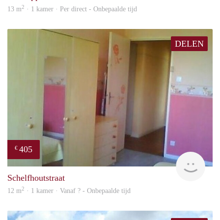
2
13 m
· 1 kamer · Per direct - Onbepaalde tijd
DELEN
405
€
finde
Schelfhoutstraat
2
12 m
· 1 kamer · Vanaf ? - Onbepaalde tijd