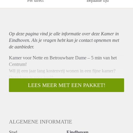
Per direct
Bepaalde tijd
Op deze pagina vind je alle informatie over deze Kamer in
Eindhoven. Als je vragen hebt kun je contact opnemen met
de aanbieder.
Kamer voor Nette en Betrouwbare Dame – 5 min van het
Centrum!
Wil jij een jaar lang kostenvrij wonen in een fijne kamer?
Deze kans is voor jou!*
Wat bied ik aan?
LEES MEER MET EEN PAKKET!
- Een gratis kamer 7 bij 3 is een behandeling grond
klapdeuren in thuis. Gedeelde keuken (vrij van huur) voor
circa 1 jaar, nabij het centrum (slechts 5 minuten reizen).
- Het adres dient voor mij als inschrijfadres; alle vaste lasten
(energie, internet, etc.) zijn al betaald.
ALGEMENE INFORMATIE
- Een rustige en zelfstandige woonomgeving
(ik werk momenteel in Amerika).
Stad
Eindhoven