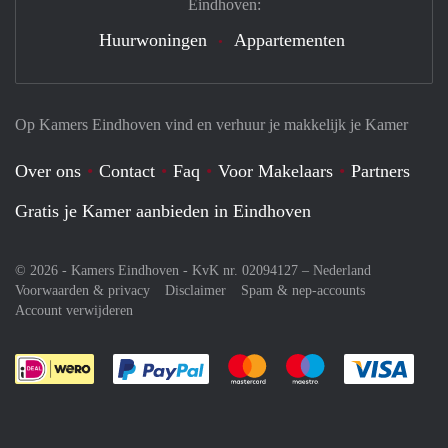
Eindhoven:
Huurwoningen
Appartementen
Op Kamers Eindhoven vind en verhuur je makkelijk je Kamer
Over ons
Contact
Faq
Voor Makelaars
Partners
Gratis je Kamer aanbieden in Eindhoven
© 2026 - Kamers Eindhoven - KvK nr. 02094127 –
Nederland
Voorwaarden & privacy
Disclaimer
Spam & nep-accounts
Account verwijderen
Je rekent gemakkelijk af met Paypal
Je rekent gemakkelijk af met M
Je rekent gemakkelij
Je re