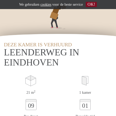
OK!
We gebruiken
cookies
voor de beste service
DEZE KAMER IS VERHUURD
LEENDERWEG IN
EINDHOVEN
2
21 m
1 kamer
09
01