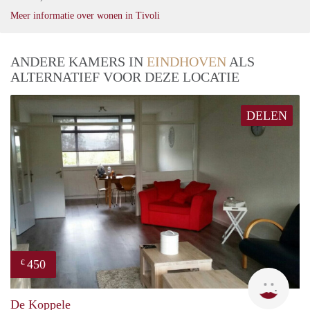
Meer informatie over wonen in Tivoli
ANDERE KAMERS IN
EINDHOVEN
ALS
ALTERNATIEF VOOR DEZE LOCATIE
DELEN
450
€
Rebe
De Koppele