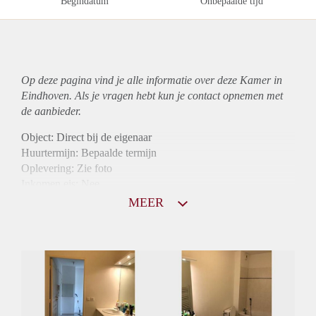
Begindatum
Onbepaalde tijd
Op deze pagina vind je alle informatie over deze Kamer in
Eindhoven. Als je vragen hebt kun je contact opnemen met
de aanbieder.
Object: Direct bij de eigenaar
Huurtermijn: Bepaalde termijn
Oplevering: Zie foto
Inkomen eis: Nee
Borg: 1 maand
MEER
Bemiddeling kosten: Nee
Internet: Ja
Gedeelde keuken: Ja
Gedeelde Douche: Ja
Gedeelde woonkamer: Ja
Huisgenoten: Ja
Geslacht huisgenoten: Gemengd