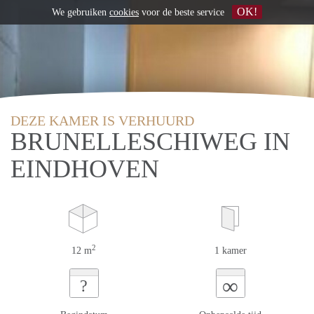
OK!
We gebruiken
cookies
voor de beste service
DEZE KAMER IS VERHUURD
BRUNELLESCHIWEG IN
EINDHOVEN
2
12 m
1 kamer
∞
?