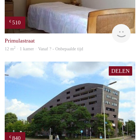
510
€
finde
Primulastraat
2
12 m
· 1 kamer · Vanaf ? - Onbepaalde tijd
DELEN
840
€