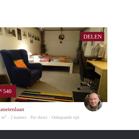
DELEN
540
€
Michiel
lanetenlaan
2
3 m
· 2 kamers · Per direct - Onbepaalde tijd