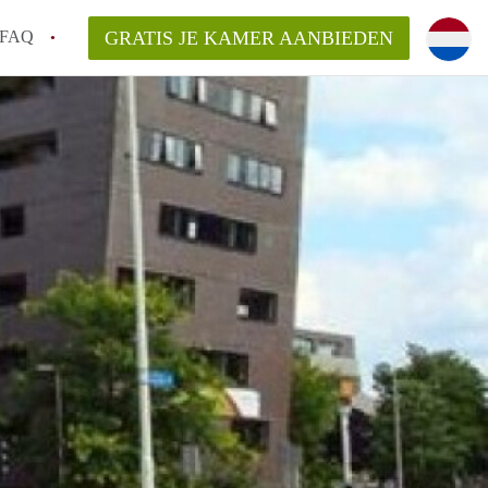
FAQ
GRATIS JE KAMER AANBIEDEN
oven!
en op een Kamer in Eindhoven?
van KamersEindhoven?
elaarsvergoeding/bemiddelingsvergoeding?