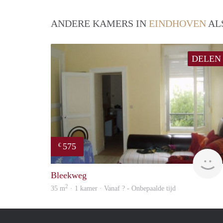
ANDERE KAMERS IN
EINDHOVEN
AL
DELEN
575
€
Bleekweg
2
35 m
· 1 kamer · Vanaf ? - Onbepaalde tijd