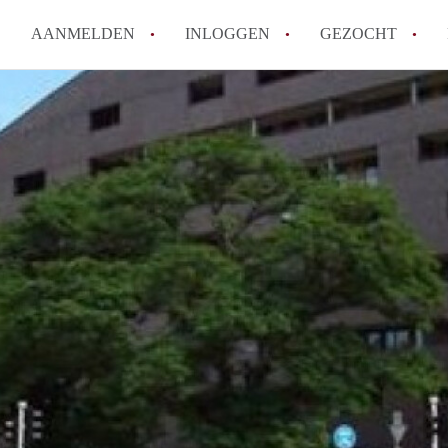
AANMELDEN
INLOGGEN
GEZOCHT
How to translate KamersEindh
Wat is KamersEindhoven?
Hoeveel kost het om te reager
Wat is de privacyverklaring 
Berekent KamersEindhoven mak
Alle veelgestelde vragen