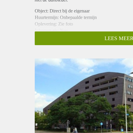
Object: Direct bij de eigenaar
Huurtermijn: Onbepaalde termijn
Oplevering: Zie foto
Inkomen eis: Nee
Garantiestelling mogelijk: Nee
LEES MEER
Borg: 1 Maand
Bemiddeling kosten: Nee
Woningdelers toegestaan: Nee
Huisdieren toegestaan: Afhankelijk van de Eigenaar
Huurtoeslag grens: Ja
Geschikt voor studenten: Afhankelijk van de Eigena