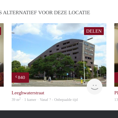
S ALTERNATIEF VOOR DEZE LOCATIE
DELEN
840
€
finder
rent
Leeghwaterstraat
P
2
39 m
· 1 kamer · Vanaf ? - Onbepaalde tijd
1