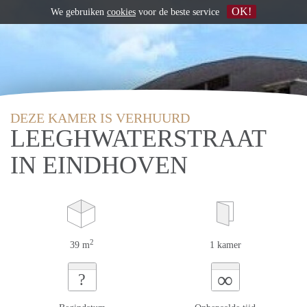
OK!
We gebruiken
cookies
voor de beste service
DEZE KAMER IS VERHUURD
LEEGHWATERSTRAAT
IN EINDHOVEN
2
39 m
1 kamer
∞
?