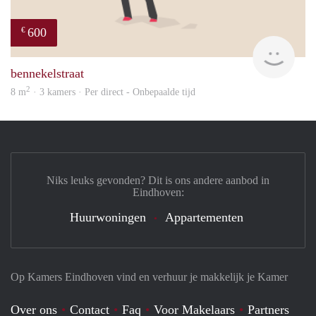
600
€
will
bennekelstraat
2
8 m
· 3 kamers · Per direct - Onbepaalde tijd
Niks leuks gevonden? Dit is ons andere aanbod in
Eindhoven:
Huurwoningen
Appartementen
Op Kamers Eindhoven vind en verhuur je makkelijk je Kamer
Over ons
Contact
Faq
Voor Makelaars
Partners