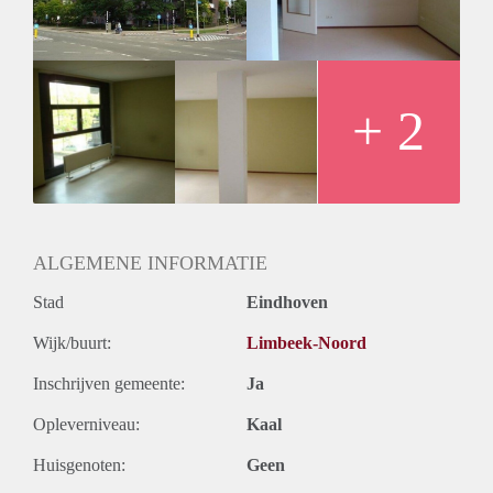
N.V.T.
Huurtermijn
Onbepaalde termijn
Oplevering
Kaal
+ 2
ALGEMENE INFORMATIE
Stad
Eindhoven
Wijk/buurt:
Limbeek-Noord
Inschrijven gemeente:
Ja
Opleverniveau:
Kaal
Huisgenoten:
Geen