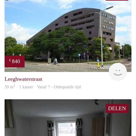
840
€
rent
Leeghwaterstraat
2
39 m
· 1 kamer · Vanaf ? - Onbepaalde tijd
DELEN