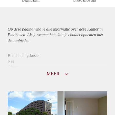
Begindatum
Onbepaalde tijd
Op deze pagina vind je alle informatie over deze Kamer in
Eindhoven. Als je vragen hebt kun je contact opnemen met
de aanbieder.
Bemiddelingskosten
Nee
Object
Direct bij de eigenaar
MEER
Borg
770
Garantiestelling
Niet mogelijk
Huurtoeslag
Mogelijk
Inkomen eis