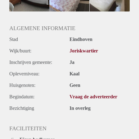
Huurtermijn
Onbepaalde termijn
Oplevering
Gestoffeerd
ALGEMENE INFORMATIE
Stad
Eindhoven
Wijk/buurt:
Joriskwartier
Inschrijven gemeente:
Ja
Opleverniveau:
Kaal
Huisgenoten:
Geen
Begindatum:
Vraag de adverteerder
Bezichtiging
In overleg
FACILITEITEN