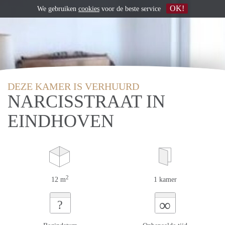
OK!
We gebruiken
cookies
voor de beste service
DEZE KAMER IS VERHUURD
NARCISSTRAAT IN
EINDHOVEN
2
12 m
1 kamer
∞
?