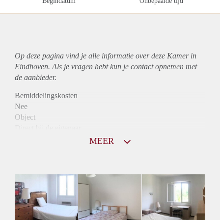
Begindatum
Onbepaalde tijd
Op deze pagina vind je alle informatie over deze Kamer in
Eindhoven. Als je vragen hebt kun je contact opnemen met
de aanbieder.
Bemiddelingskosten
Nee
Object
Direct bij de eigenaar
Borg
MEER
465
Garantiestelling
Niet mogelijk
Huurtoeslag
Niet mogelijk
Inkomen eis
N.V.T.