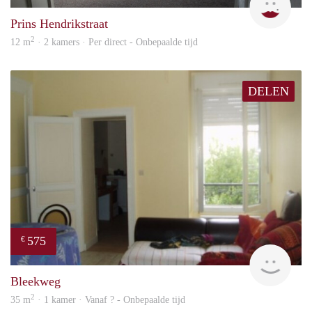
Prins Hendrikstraat
2
12 m
· 2 kamers · Per direct - Onbepaalde tijd
DELEN
575
€
finde
Bleekweg
2
35 m
· 1 kamer · Vanaf ? - Onbepaalde tijd