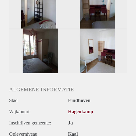
Inkomen eis
N.V.T.
Huurtermijn
Onbepaalde termijn
Oplevering
Gestoffeerd
ALGEMENE INFORMATIE
Stad
Eindhoven
Wijk/buurt:
Hagenkamp
Inschrijven gemeente:
Ja
Opleverniveau:
Kaal