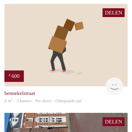
DELEN
600
€
will
bennekelstraat
2
8 m
· 3 kamers · Per direct - Onbepaalde tijd
DELEN