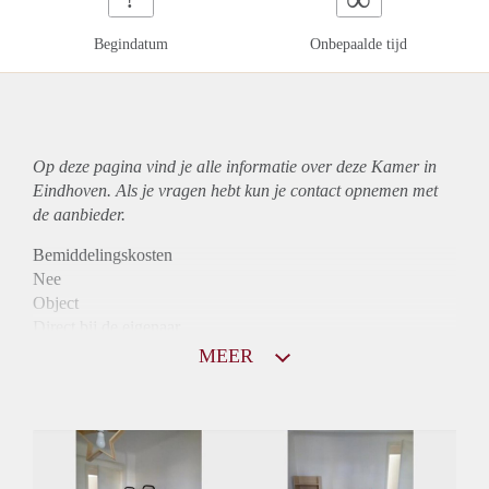
Begindatum
Onbepaalde tijd
Op deze pagina vind je alle informatie over deze Kamer in
Eindhoven. Als je vragen hebt kun je contact opnemen met
de aanbieder.
Bemiddelingskosten
Nee
Object
Direct bij de eigenaar
Borg
MEER
480
Garantiestelling
Niet mogelijk
Huurtoeslag
Niet mogelijk