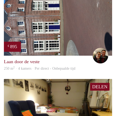
895
€
Ada
Laan door de veste
2
250 m
· 4 kamers · Per direct - Onbepaalde tijd
DELEN