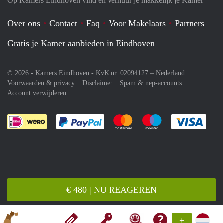
Op Kamers Eindhoven vind en verhuur je makkelijk je Kamer
Over ons
Contact
Faq
Voor Makelaars
Partners
Gratis je Kamer aanbieden in Eindhoven
© 2026 - Kamers Eindhoven - KvK nr. 02094127 –
Nederland
Voorwaarden & privacy
Disclaimer
Spam & nep-accounts
Account verwijderen
Je rekent gemakkelijk af met Paypal
Je rekent gemakkelijk af met M
Je rekent gemakkelij
Je re
€ 480 | NU REAGEREN
+