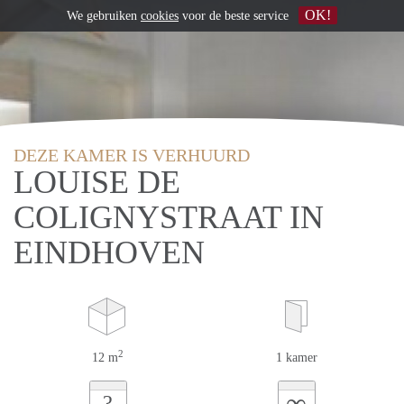
OK!
We gebruiken
cookies
voor de beste service
DEZE KAMER IS VERHUURD
LOUISE DE
COLIGNYSTRAAT IN
EINDHOVEN
2
12 m
1 kamer
∞
?