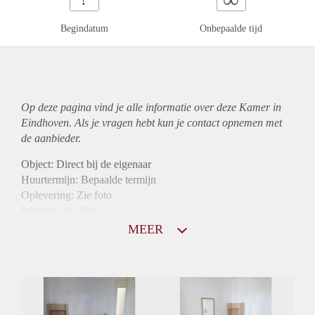
Begindatum
Onbepaalde tijd
Op deze pagina vind je alle informatie over deze Kamer in
Eindhoven. Als je vragen hebt kun je contact opnemen met
de aanbieder.
Object: Direct bij de eigenaar
Huurtermijn: Bepaalde termijn
Oplevering: Zie foto
Inkomen eis: Nee
Borg: 1 maand
MEER
Bemiddeling kosten: Nee
Internet: Ja
Gedeelde keuken: Ja
Gedeelde Douche: Ja
Gedeelde woonkamer: Ja