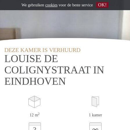
OK!
We gebruiken
cookies
voor de beste service
DEZE KAMER IS VERHUURD
LOUISE DE
COLIGNYSTRAAT IN
EINDHOVEN
2
12 m
1 kamer
∞
?