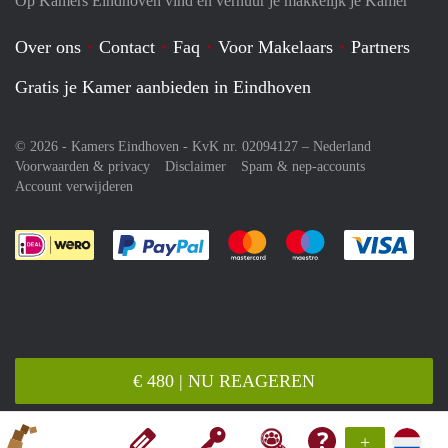
Op Kamers Eindhoven vind en verhuur je makkelijk je Kamer
Over ons
Contact
Faq
Voor Makelaars
Partners
Gratis je Kamer aanbieden in Eindhoven
© 2026 - Kamers Eindhoven - KvK nr. 02094127 –
Nederland
Voorwaarden & privacy
Disclaimer
Spam & nep-accounts
Account verwijderen
Je rekent gemakkelijk af met Paypal
Je rekent gemakkelijk af met M
Je rekent gemakkelij
Je re
€ 480 | NU REAGEREN
+