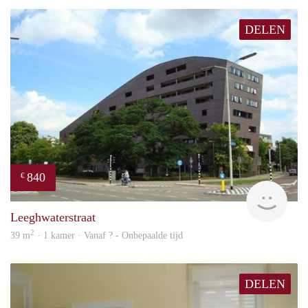
DELEN
840
€
rent
Leeghwaterstraat
2
39 m
· 1 kamer · Vanaf ? - Onbepaalde tijd
DELEN