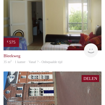
575
€
finde
Bleekweg
2
35 m
· 1 kamer · Vanaf ? - Onbepaalde tijd
DELEN