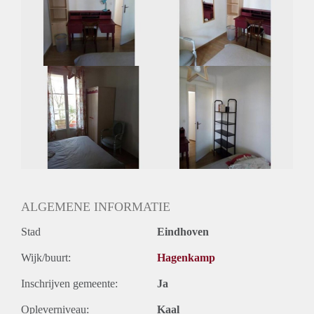
Huisgenoten: Ja
Geslacht huisgenoten: Gemengd
ALGEMENE INFORMATIE
Stad
Eindhoven
Wijk/buurt:
Hagenkamp
Inschrijven gemeente:
Ja
Opleverniveau:
Kaal