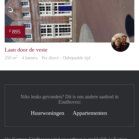
895
€
Ada
Laan door de veste
2
250 m
· 4 kamers · Per direct - Onbepaalde tijd
Niks leuks gevonden? Dit is ons andere aanbod in
Eindhoven:
Huurwoningen
Appartementen