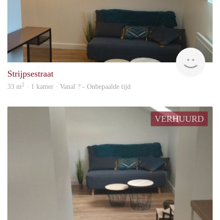
finde
Strijpsestraat
2
33 m
· 1 kamer · Vanaf ? - Onbepaalde tijd
VERHUURD