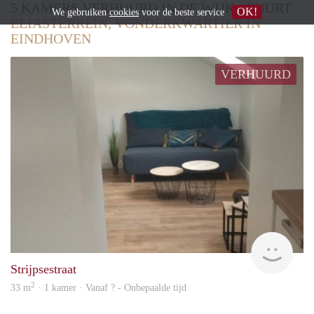
5 KAMERS VERHUURD IN DE WIJK / BUURT
OK!
We gebruiken
cookies
voor de beste service
ELIASTERREIN, VONDERKWARTIER IN
EINDHOVEN
VERHUURD
Woni
Strijpsestraat
2
33 m
· 1 kamer · Vanaf ? - Onbepaalde tijd