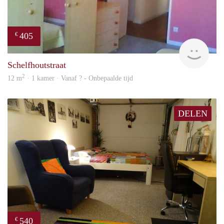
405
€
finde
Schelfhoutstraat
2
12 m
· 1 kamer · Vanaf ? - Onbepaalde tijd
DELEN
540
€