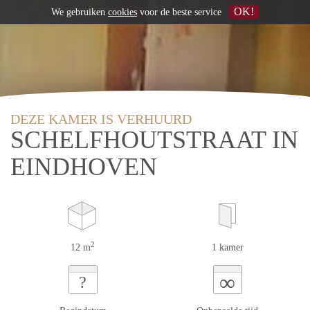
OK!
We gebruiken
cookies
voor de beste service
DEZE KAMER IS VERHUURD
SCHELFHOUTSTRAAT IN
EINDHOVEN
2
12 m
1 kamer
∞
?