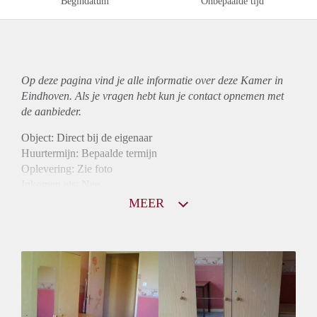
Begindatum
Onbepaalde tijd
Op deze pagina vind je alle informatie over deze Kamer in
Eindhoven. Als je vragen hebt kun je contact opnemen met
de aanbieder.
Object: Direct bij de eigenaar
Huurtermijn: Bepaalde termijn
Oplevering: Zie foto
Inkomen eis: Nee
Borg: 1 maand
MEER
Bemiddeling kosten: Nee
Internet: Ja
Gedeelde keuken: Ja
Gedeelde Douche: Ja
Gedeelde woonkamer: Ja
Huisgenoten: Ja
Geslacht huisgenoten: Gemengd