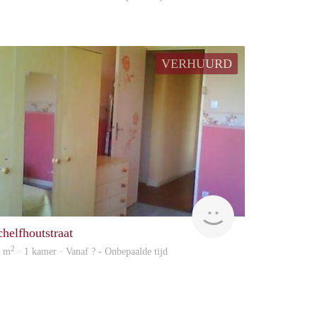
VERHUURD
Woning
chelfhoutstraat
2
2 m
· 1 kamer · Vanaf ? - Onbepaalde tijd