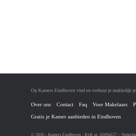
Op Kamers Eindhoven vind en verhuur je makkelijk j
Over ons
Contact
Faq
Voor Makelaars
P
Gratis je Kamer aanbieden in Eindhoven
© 2026 - Kamers Eindhoven - KvK nr. 02094127 –
Nederla