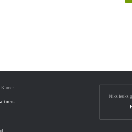
e Kamer
Niks leuks 
artners
nd