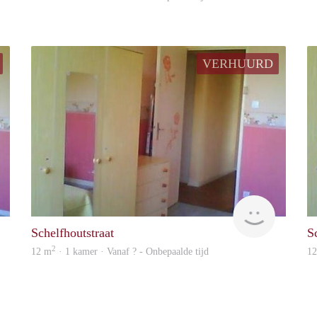
VERHUURD
rent
Woning
Schelfhoutstraat
S
2
12 m
· 1 kamer · Vanaf ? - Onbepaalde tijd
1