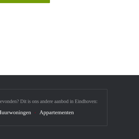
gevonden? Dit is ons andere aanbod in Eindhoven:
Huurwoningen
Appartementen