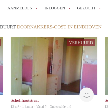
AANMELDEN
INLOGGEN
GEZOCHT
How to translate KamersEindh
/ BUURT
DOORNAKKERS-OOST IN EINDHOVEN
Wat is KamersEindhoven?
Hoeveel kost het om te reager
VERHUURD
Wat is de privacyverklaring 
Berekent KamersEindhoven mak
Alle veelgestelde vragen
rent
Woning
Schelfhoutstraat
S
2
12 m
· 1 kamer · Vanaf ? - Onbepaalde tijd
1