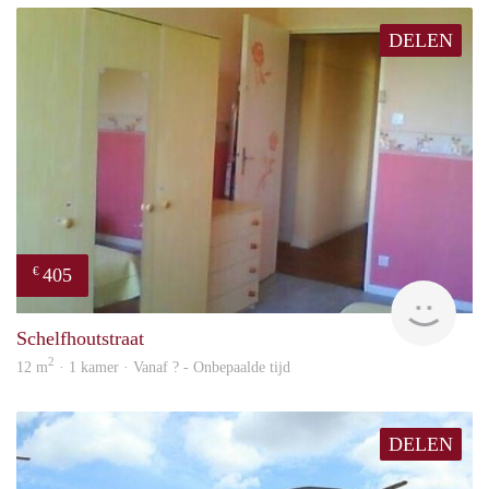
DELEN
405
€
finde
Schelfhoutstraat
2
12 m
· 1 kamer · Vanaf ? - Onbepaalde tijd
DELEN