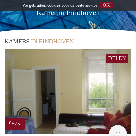
OK!
We gebruiken
cookies
voor de beste service
Kamer in Eindhoven
KAMERS
IN EINDHOVEN
DELEN
575
€
finde