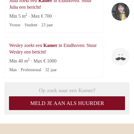
Julia zoekt een
Kamer
in Eindhoven: Stuur
Ju
Julia een bericht!
2
Min 5 m
· Max € 700
Vrouw · Student ·
23 jaar
Wesley zoekt een
Kamer
in Eindhoven: Stuur
We
Wesley een bericht!
2
Min 40 m
· Max € 1000
Man · Professional ·
32 jaar
Op zoek naar een Kamer?
MELD JE AAN ALS HUURDER