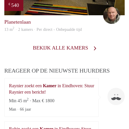
540
€
Mich
Planetenlaan
2
13 m
· 2 kamers · Per direct - Onbepaalde tijd
BEKIJK ALLE KAMERS
REAGEER OP DE NIEUWSTE HUURDERS
Raynier zoekt een
Kamer
in Eindhoven: Stuur
Ra
Raynier een bericht!
2
Min 45 m
· Max € 1800
Man ·
66 jaar
Robin zoekt een
Kamer
in Eindhoven: Stuur