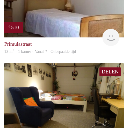
510
€
finde
Primulastraat
2
12 m
· 1 kamer · Vanaf ? - Onbepaalde tijd
DELEN