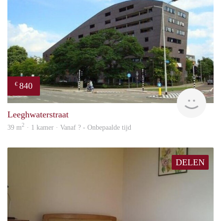
840
€
rent
Leeghwaterstraat
2
39 m
· 1 kamer · Vanaf ? - Onbepaalde tijd
DELEN