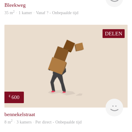
Bleekweg
2
35 m
· 1 kamer · Vanaf ? - Onbepaalde tijd
DELEN
600
€
will
bennekelstraat
2
8 m
· 3 kamers · Per direct - Onbepaalde tijd