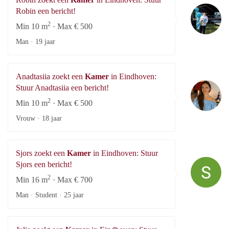
Ro
Robin een bericht!
2
Min 10 m
· Max € 500
Man ·
19 jaar
Anadtasiia zoekt een
Kamer
in Eindhoven:
An
Stuur Anadtasiia een bericht!
2
Min 10 m
· Max € 500
Vrouw ·
18 jaar
Sjors zoekt een
Kamer
in Eindhoven: Stuur
Sj
Sjors een bericht!
2
Min 16 m
· Max € 700
Man · Student ·
25 jaar