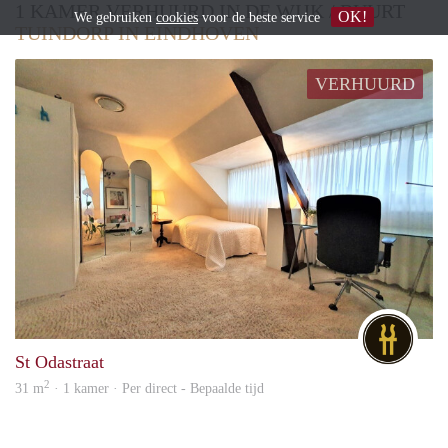
1 KAMER VERHUURD IN DE WIJK / BUURT
OK!
We gebruiken
cookies
voor de beste service
TUINDORP IN EINDHOVEN
VERHUURD
DG
St Odastraat
2
31 m
· 1 kamer · Per direct - Bepaalde tijd