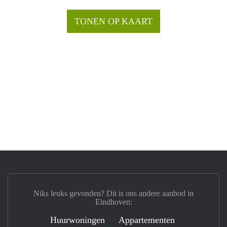
TONEN OP KAART
Niks leuks gevonden? Dit is ons andere aanbod in
Eindhoven:
Huurwoningen
Appartementen