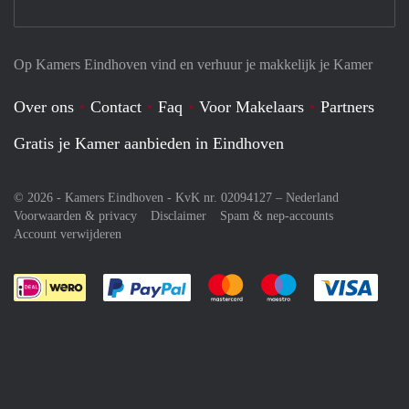
Op Kamers Eindhoven vind en verhuur je makkelijk je Kamer
Over ons
Contact
Faq
Voor Makelaars
Partners
Gratis je Kamer aanbieden in Eindhoven
© 2026 - Kamers Eindhoven - KvK nr. 02094127 –
Nederland
Voorwaarden & privacy
Disclaimer
Spam & nep-accounts
Account verwijderen
Je rekent gemakkelijk af met Paypal
Je rekent gemakkelijk af met M
Je rekent gemakkelij
Je re