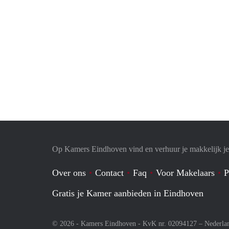
Op Kamers Eindhoven vind en verhuur je makkelijk j
Over ons
Contact
Faq
Voor Makelaars
P
Gratis je Kamer aanbieden in Eindhoven
© 2026 - Kamers Eindhoven - KvK nr. 02094127 –
Nederla