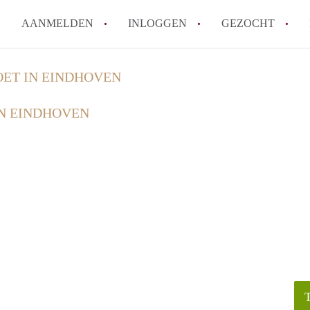
AANMELDEN
INLOGGEN
GEZOCHT
How to translate KamersEindh
ET IN EINDHOVEN
Wat is KamersEindhoven?
N EINDHOVEN
Hoeveel kost het om te reager
Wat is de privacyverklaring 
Berekent KamersEindhoven mak
Alle veelgestelde vragen