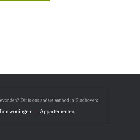
gevonden? Dit is ons andere aanbod in Eindhoven:
Huurwoningen
Appartementen