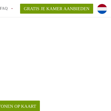
FAQ
GRATIS JE KAMER AANBIEDEN
oven!
en op een Kamer in Eindhoven?
van KamersEindhoven?
elaarsvergoeding/bemiddelingsvergoeding?
TONEN OP KAART