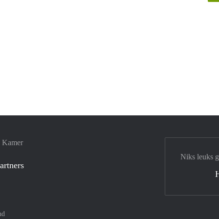
e Kamer
Niks leuks 
artners
nd