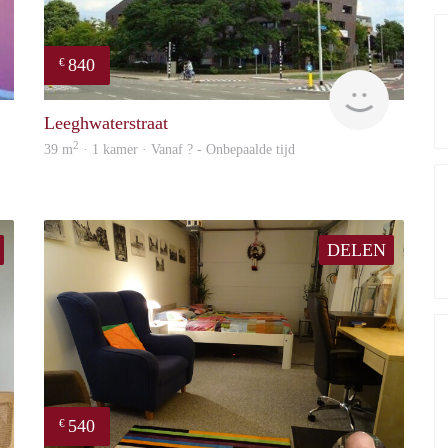
840
€
finder
rent
Leeghwaterstraat
2
39 m
· 1 kamer · Vanaf ? - Onbepaalde tijd
DELEN
540
€
finder
Michiel