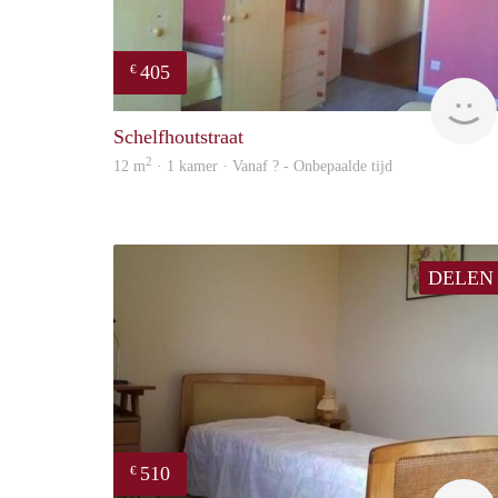
405
€
Schelfhoutstraat
2
12 m
· 1 kamer · Vanaf ? - Onbepaalde tijd
DELEN
510
€