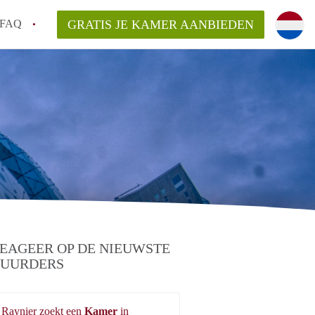
FAQ
GRATIS JE KAMER AANBIEDEN
oven!
en op een Kamer in Eindhoven?
van KamersEindhoven?
elaarsvergoeding/bemiddelingsvergoeding?
EAGEER OP DE NIEUWSTE
UURDERS
Raynier zoekt een
Kamer
in