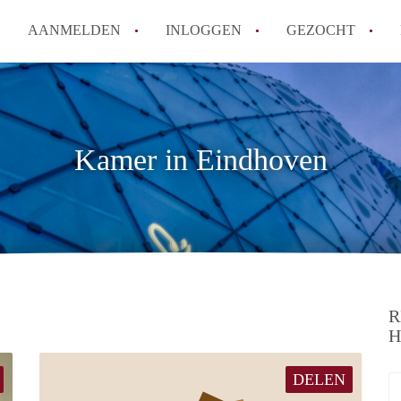
AANMELDEN
INLOGGEN
GEZOCHT
How to translate KamersEindh
Wat is KamersEindhoven?
Hoeveel kost het om te reager
Kamer in Eindhoven
Wat is de privacyverklaring 
Berekent KamersEindhoven mak
Alle veelgestelde vragen
R
H
DELEN