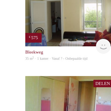
575
€
Bleekweg
2
35 m
· 1 kamer · Vanaf ? - Onbepaalde tijd
DELEN