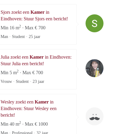
Sjors zoekt een
Kamer
in
Sjors
Eindhoven: Stuur Sjors een bericht!
2
Min 16 m
· Max € 700
Man · Student ·
25 jaar
Julia zoekt een
Kamer
in Eindhoven:
Julia
Stuur Julia een bericht!
2
Min 5 m
· Max € 700
Vrouw · Student ·
23 jaar
Wesley zoekt een
Kamer
in
Eindhoven: Stuur Wesley een
Wesley
bericht!
2
Min 40 m
· Max € 1000
Man · Professional ·
32 jaar