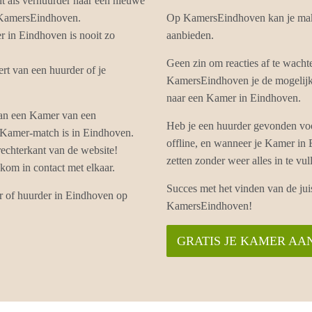
ht als verhuurder naar een nieuwe
p KamersEindhoven.
Op KamersEindhoven kan je mak
 in Eindhoven is nooit zo
aanbieden.
Geen zin om reacties af te wach
t van een huurder of je
KamersEindhoven je de mogelijkh
naar een Kamer in Eindhoven.
van een Kamer van een
Heb je een huurder gevonden vo
e Kamer-match is in Eindhoven.
offline, en wanneer je Kamer in
echterkant van de website!
zetten zonder weer alles in te 
om in contact met elkaar.
Succes met het vinden van de ju
er of huurder in Eindhoven op
KamersEindhoven!
GRATIS JE KAMER AA