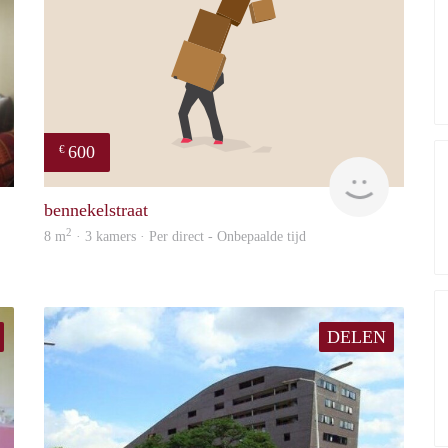
600
€
finder
will
bennekelstraat
2
8 m
· 3 kamers · Per direct - Onbepaalde tijd
DELEN