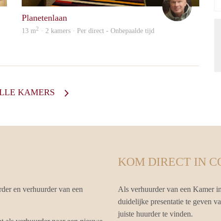
Planetenlaan
2
13 m
· 2 kamers · Per direct - Onbepaalde tijd
ALLE KAMERS
KOM DIRECT IN 
rder en verhuurder van een
Als verhuurder van een Kamer i
duidelijke presentatie te geven 
juiste huurder te vinden.