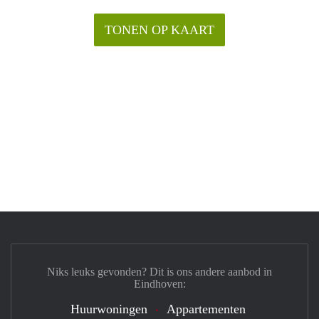
TONEN OP KAART
Niks leuks gevonden? Dit is ons andere aanbod in
Eindhoven:
Huurwoningen
Appartementen