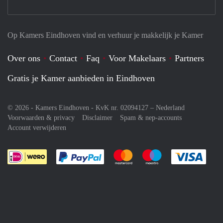
Op Kamers Eindhoven vind en verhuur je makkelijk je Kamer
Over ons
Contact
Faq
Voor Makelaars
Partners
Gratis je Kamer aanbieden in Eindhoven
© 2026 - Kamers Eindhoven - KvK nr. 02094127 –
Nederland
Voorwaarden & privacy
Disclaimer
Spam & nep-accounts
Account verwijderen
Je rekent gemakkelijk af met Paypal
Je rekent gemakkelijk af met M
Je rekent gemakkelij
Je re