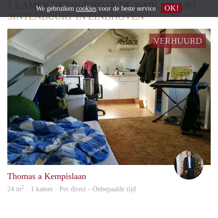
1 KAMER VERHUURD IN DE WIJK / BUURT
OK!
We gebruiken
cookies
voor de beste service
SINTENBUURT IN EINDHOVEN
VERHUURD
Jeroe
Thomas a Kempislaan
2
24 m
· 1 kamer · Per direct - Onbepaalde tijd