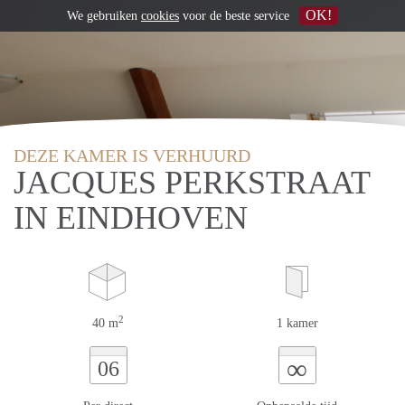
OK!
We gebruiken
cookies
voor de beste service
DEZE KAMER IS VERHUURD
JACQUES PERKSTRAAT
IN EINDHOVEN
2
40 m
1 kamer
∞
06