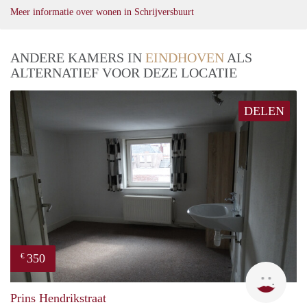
Meer informatie over wonen in Schrijversbuurt
ANDERE KAMERS IN
EINDHOVEN
ALS
ALTERNATIEF VOOR DEZE LOCATIE
DELEN
350
€
Enge
Prins Hendrikstraat