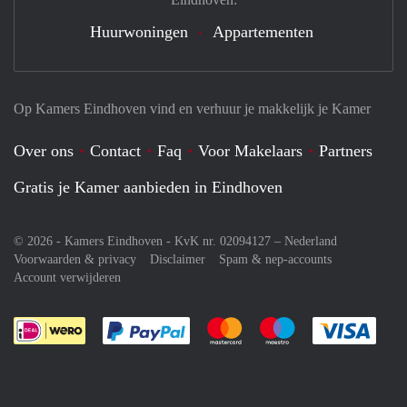
Huurwoningen
Appartementen
Op Kamers Eindhoven vind en verhuur je makkelijk je Kamer
Over ons
Contact
Faq
Voor Makelaars
Partners
Gratis je Kamer aanbieden in Eindhoven
© 2026 - Kamers Eindhoven - KvK nr. 02094127 –
Nederland
Voorwaarden & privacy
Disclaimer
Spam & nep-accounts
Account verwijderen
Je rekent gemakkelijk af met Paypal
Je rekent gemakkelijk af met M
Je rekent gemakkelij
Je re