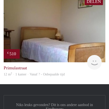
DELEN
510
€
finde
Primulastraat
2
12 m
· 1 kamer · Vanaf ? - Onbepaalde tijd
Niks leuks gevonden? Dit is ons andere aanbod in
Eindhoven: