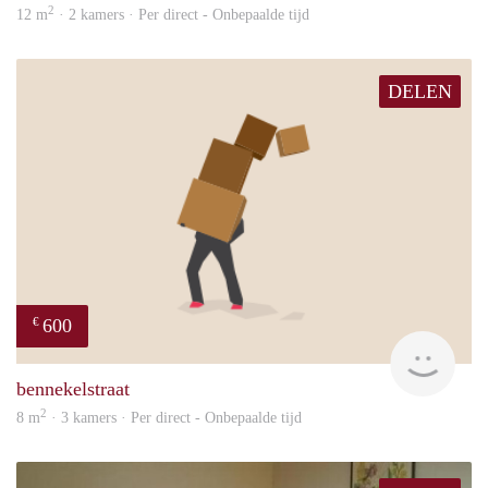
2
12 m
· 2 kamers · Per direct - Onbepaalde tijd
DELEN
600
€
will
bennekelstraat
2
8 m
· 3 kamers · Per direct - Onbepaalde tijd