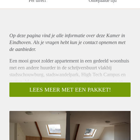
Per direct
Onbepaalde tijd
Op deze pagina vind je alle informatie over deze Kamer in
Eindhoven. Als je vragen hebt kun je contact opnemen met
de aanbieder.
Een mooi groot zolder appartement in een gedeeld woonhuis
met een andere huurder in de schrijversbuurt vlakbij
stadsschouwburg, stadswandelpark, High Tech Campus en
station. Mooie rustige bomenrijke buurt met veel groen en
grote klassieke herenhuizen. Huur € 800,- per maand all-in.
LEES MEER MET EEN PAKKET!
De voorkeur gaat uit naar een rustige bewoner. Je deelt het
huis met twee andere huurders. Je hebt je eigen keuken. De
badkamer is gedeeld. Mooie rustige bomenrijke buurt met
sfeervolle klassieke herenhuizen. Maak een afspraak om de
kamer te bezichtigen.