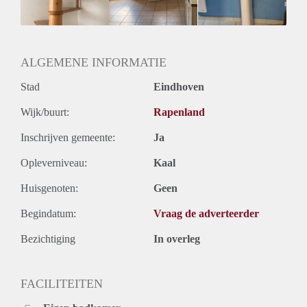
Huurtermijn
Onbepaalde termijn
Oplevering
Gestoffeerd
ALGEMENE INFORMATIE
Stad
Eindhoven
Wijk/buurt:
Rapenland
Inschrijven gemeente:
Ja
Opleverniveau:
Kaal
Huisgenoten:
Geen
Begindatum:
Vraag de adverteerder
Bezichtiging
In overleg
FACILITEITEN