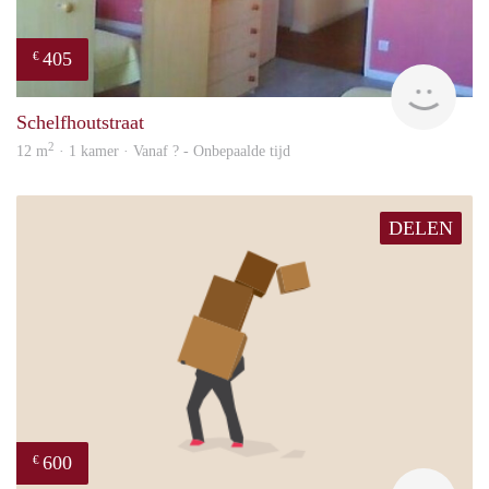
405
€
finde
Schelfhoutstraat
2
12 m
· 1 kamer · Vanaf ? - Onbepaalde tijd
DELEN
600
€
will