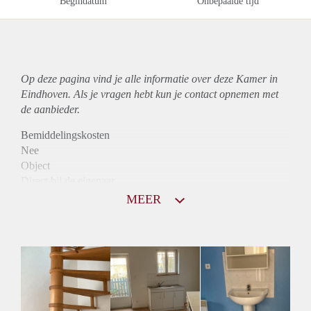
Begindatum
Onbepaalde tijd
Op deze pagina vind je alle informatie over deze Kamer in
Eindhoven. Als je vragen hebt kun je contact opnemen met
de aanbieder.
Bemiddelingskosten
Nee
Object
Direct bij de eigenaar
Borg
MEER
685
Garantiestelling
Mogelijk
Huurtoeslag
Mogelijk
Inkomen eis
2,9 X Maandhuur Bruto