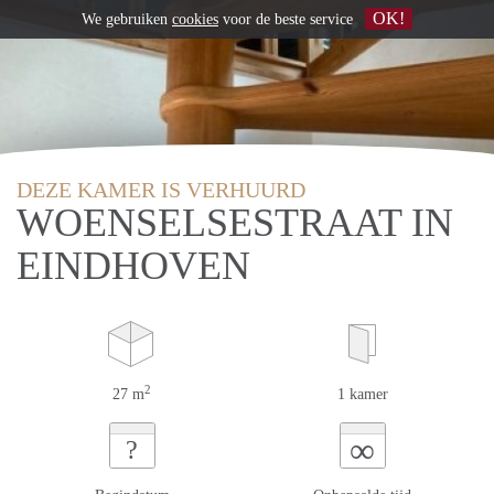
OK!
We gebruiken
cookies
voor de beste service
DEZE KAMER IS VERHUURD
WOENSELSESTRAAT IN
EINDHOVEN
2
27 m
1 kamer
∞
?