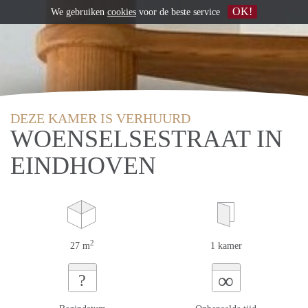
OK!
We gebruiken
cookies
voor de beste service
DEZE KAMER IS VERHUURD
WOENSELSESTRAAT IN
EINDHOVEN
2
27 m
1 kamer
∞
?