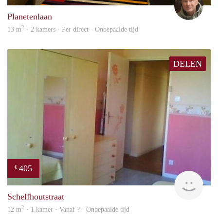
Planetenlaan
2
13 m
· 2 kamers · Per direct - Onbepaalde tijd
DELEN
405
€
finde
Schelfhoutstraat
2
12 m
· 1 kamer · Vanaf ? - Onbepaalde tijd