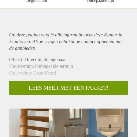
Begindatum
Onbepaalde tijd
Op deze pagina vind je alle informatie over deze Kamer in
Eindhoven. Als je vragen hebt kun je contact opnemen met
de aanbieder.
Object: Direct bij de eigenaar
Huurtermijn: Onbepaalde termijn
Oplevering: Gestoffeerd
Inkomen eis: Ja 2,8 x bruto huur
Garantiestelling mogelijk: Ja
LEES MEER MET EEN PAKKET!
Borg: 1 maand
Bemiddeling kosten: Nee
Internet: Ja
Gedeelde keuken: Nee
Gedeelde Douche: Nee
Gedeelde woonkamer: Nee
Huisgenoten: Nee