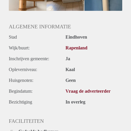
Geslacht huisgenoten: N.v.t.
ALGEMENE INFORMATIE
Stad
Eindhoven
Wijk/buurt:
Rapenland
Inschrijven gemeente:
Ja
Opleverniveau:
Kaal
Huisgenoten:
Geen
Begindatum:
Vraag de adverteerder
Bezichtiging
In overleg
FACILITEITEN