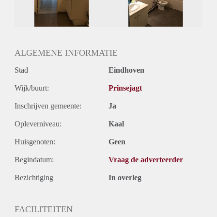
Huurtermijn
Onbepaalde termijn
Oplevering
Gestoffeerd
ALGEMENE INFORMATIE
Stad
Eindhoven
Wijk/buurt:
Prinsejagt
Inschrijven gemeente:
Ja
Opleverniveau:
Kaal
Huisgenoten:
Geen
Begindatum:
Vraag de adverteerder
Bezichtiging
In overleg
FACILITEITEN