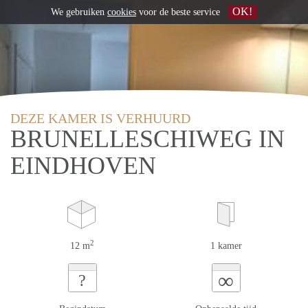
OK!
We gebruiken
cookies
voor de beste service
DEZE KAMER IS VERHUURD
BRUNELLESCHIWEG IN
EINDHOVEN
2
12 m
1 kamer
∞
?