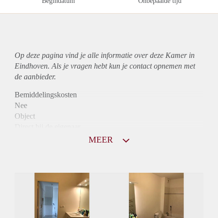
Begindatum
Onbepaalde tijd
Op deze pagina vind je alle informatie over deze Kamer in
Eindhoven. Als je vragen hebt kun je contact opnemen met
de aanbieder.
Bemiddelingskosten
Nee
Object
Direct bij de eigenaar
Borg
MEER
495
Garantiestelling
Niet mogelijk
Huurtoeslag
Niet mogelijk
Inkomen eis
N.V.T.