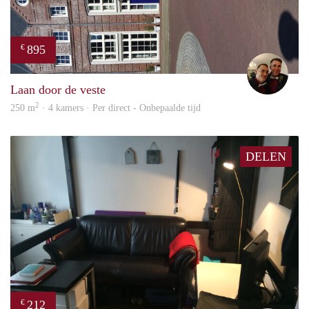
895
€
Ada
Laan door de veste
2
250 m
· 4 kamers · Per direct - Onbepaalde tijd
DELEN
212
€