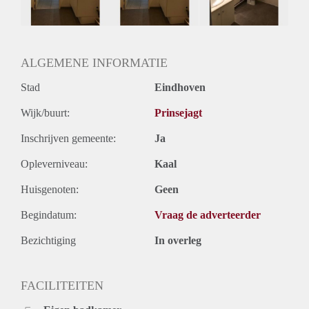
Huurtermijn
Onbepaalde termijn
Oplevering
Gestoffeerd
ALGEMENE INFORMATIE
Stad
Eindhoven
Wijk/buurt:
Prinsejagt
Inschrijven gemeente:
Ja
Opleverniveau:
Kaal
Huisgenoten:
Geen
Begindatum:
Vraag de adverteerder
Bezichtiging
In overleg
FACILITEITEN