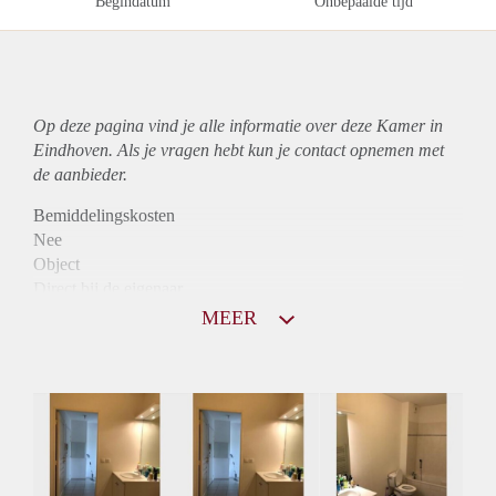
Begindatum
Onbepaalde tijd
Op deze pagina vind je alle informatie over deze Kamer in
Eindhoven. Als je vragen hebt kun je contact opnemen met
de aanbieder.
Bemiddelingskosten
Nee
Object
Direct bij de eigenaar
Borg
MEER
460
Garantiestelling
Niet mogelijk
Huurtoeslag
Niet mogelijk
Inkomen eis
N.V.T.