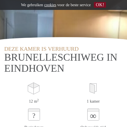
OK!
We gebruiken
cookies
voor de beste service
DEZE KAMER IS VERHUURD
BRUNELLESCHIWEG IN
EINDHOVEN
2
12 m
1 kamer
∞
?