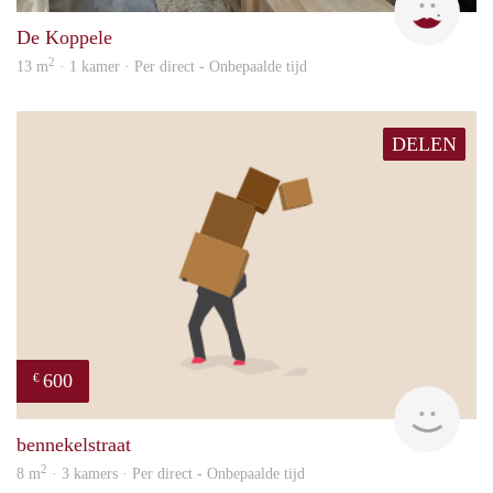
De Koppele
2
13 m
· 1 kamer · Per direct - Onbepaalde tijd
DELEN
600
€
will
bennekelstraat
2
8 m
· 3 kamers · Per direct - Onbepaalde tijd