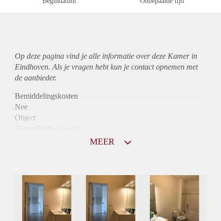
Begindatum
Onbepaalde tijd
Op deze pagina vind je alle informatie over deze Kamer in
Eindhoven. Als je vragen hebt kun je contact opnemen met
de aanbieder.
Bemiddelingskosten
Nee
Object
Direct bij de eigenaar
Borg
MEER
460
Garantiestelling
Niet mogelijk
Huurtoeslag
Niet mogelijk
Inkomen eis
N.V.T.