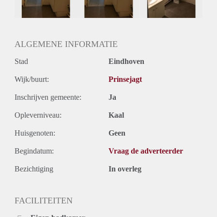
Huurtermijn
Onbepaalde termijn
Oplevering
Gestoffeerd
ALGEMENE INFORMATIE
Stad
Eindhoven
Wijk/buurt:
Prinsejagt
Inschrijven gemeente:
Ja
Opleverniveau:
Kaal
Huisgenoten:
Geen
Begindatum:
Vraag de adverteerder
Bezichtiging
In overleg
FACILITEITEN