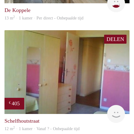
De Koppele
2
13 m
· 1 kamer · Per direct - Onbepaalde tijd
DELEN
405
€
finde
Schelfhoutstraat
2
12 m
· 1 kamer · Vanaf ? - Onbepaalde tijd