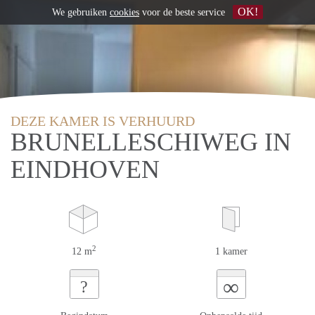
OK!
We gebruiken
cookies
voor de beste service
DEZE KAMER IS VERHUURD
BRUNELLESCHIWEG IN
EINDHOVEN
2
12 m
1 kamer
∞
?