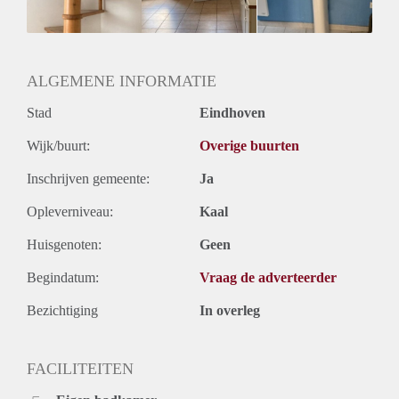
Huurtermijn
Onbepaalde termijn
Oplevering
Gestoffeerd
ALGEMENE INFORMATIE
Stad
Eindhoven
Wijk/buurt:
Overige buurten
Inschrijven gemeente:
Ja
Opleverniveau:
Kaal
Huisgenoten:
Geen
Begindatum:
Vraag de adverteerder
Bezichtiging
In overleg
FACILITEITEN