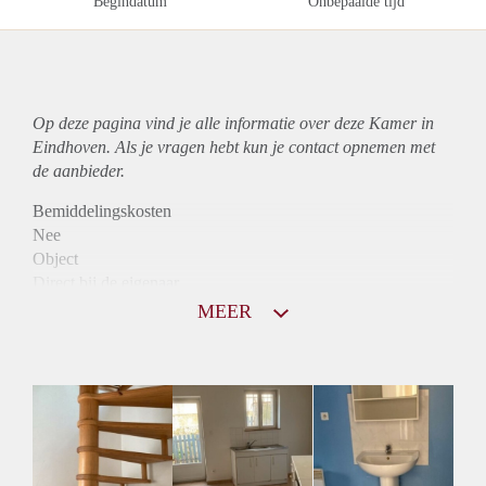
Begindatum
Onbepaalde tijd
Op deze pagina vind je alle informatie over deze Kamer in
Eindhoven. Als je vragen hebt kun je contact opnemen met
de aanbieder.
Bemiddelingskosten
Nee
Object
Direct bij de eigenaar
Borg
MEER
685
Garantiestelling
Mogelijk
Huurtoeslag
Mogelijk
Inkomen eis
2,9 X Maandhuur Bruto