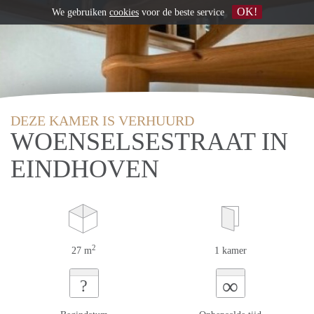
OK!
We gebruiken
cookies
voor de beste service
DEZE KAMER IS VERHUURD
WOENSELSESTRAAT IN
EINDHOVEN
2
27 m
1 kamer
∞
?