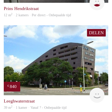
Prins Hendrikstraat
2
12 m
· 2 kamers · Per direct - Onbepaalde tijd
DELEN
840
€
rent
Leeghwaterstraat
2
39 m
· 1 kamer · Vanaf ? - Onbepaalde tijd