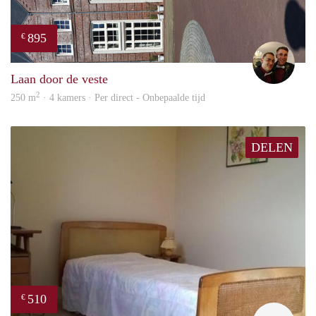
895
€
Ada
Laan door de veste
2
250 m
· 4 kamers · Per direct - Onbepaalde tijd
DELEN
510
€
finde