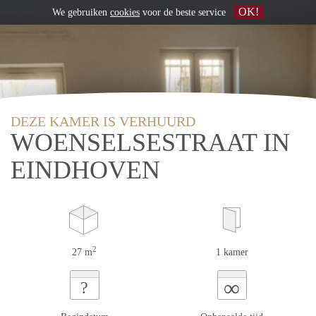
OK!
We gebruiken
cookies
voor de beste service
DEZE KAMER IS VERHUURD
WOENSELSESTRAAT IN
EINDHOVEN
2
27 m
1 kamer
∞
?