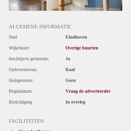
Huurtermijn
Onbepaalde termijn
Oplevering
Gestoffeerd
ALGEMENE INFORMATIE
Stad
Eindhoven
Wijk/buurt:
Overige buurten
Inschrijven gemeente:
Ja
Opleverniveau:
Kaal
Huisgenoten:
Geen
Begindatum:
Vraag de adverteerder
Bezichtiging
In overleg
FACILITEITEN