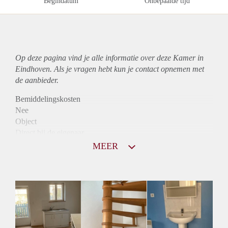
Begindatum
Onbepaalde tijd
Op deze pagina vind je alle informatie over deze Kamer in
Eindhoven. Als je vragen hebt kun je contact opnemen met
de aanbieder.
Bemiddelingskosten
Nee
Object
Direct bij de eigenaar
Borg
MEER
685
Garantiestelling
Mogelijk
Huurtoeslag
Mogelijk
Inkomen eis
3,0 X De bruto huur