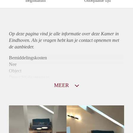
Begindatum
Onbepaalde tijd
Op deze pagina vind je alle informatie over deze Kamer in
Eindhoven. Als je vragen hebt kun je contact opnemen met
de aanbieder.
Bemiddelingskosten
Nee
Object
Direct bij de eigenaar
Borg
MEER
686
Garantiestelling
Mogelijk
Huurtoeslag
Mogelijk
Inkomen eis
2,9 X De bruto huur