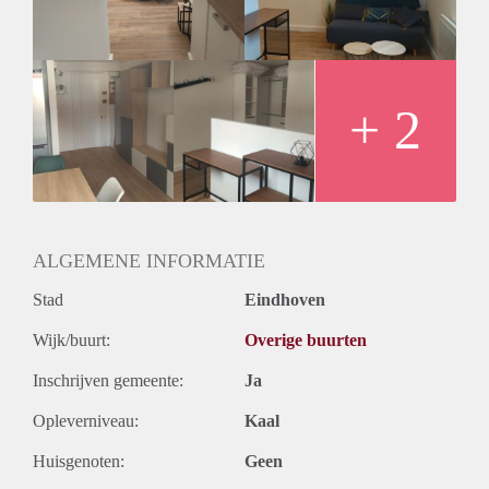
Huurtermijn
Onbepaalde termijn
Oplevering
Gestoffeerd
+ 2
ALGEMENE INFORMATIE
Stad
Eindhoven
Wijk/buurt:
Overige buurten
Inschrijven gemeente:
Ja
Opleverniveau:
Kaal
Huisgenoten:
Geen