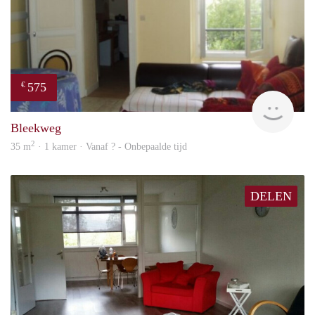
575
€
finde
Bleekweg
2
35 m
· 1 kamer · Vanaf ? - Onbepaalde tijd
DELEN