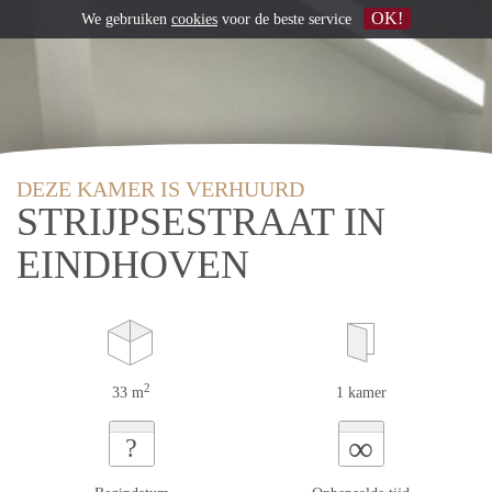
OK!
We gebruiken
cookies
voor de beste service
DEZE KAMER IS VERHUURD
STRIJPSESTRAAT IN
EINDHOVEN
2
33 m
1 kamer
∞
?