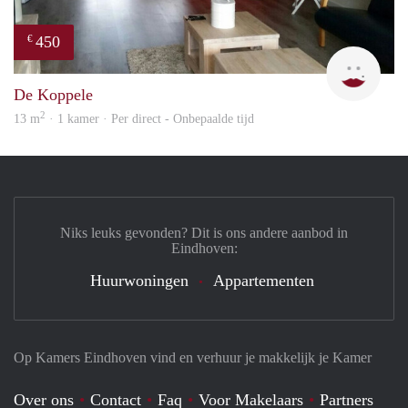
450
€
Rebe
De Koppele
2
13 m
· 1 kamer · Per direct - Onbepaalde tijd
Niks leuks gevonden? Dit is ons andere aanbod in
Eindhoven:
Huurwoningen
Appartementen
Op Kamers Eindhoven vind en verhuur je makkelijk je Kamer
Over ons
Contact
Faq
Voor Makelaars
Partners