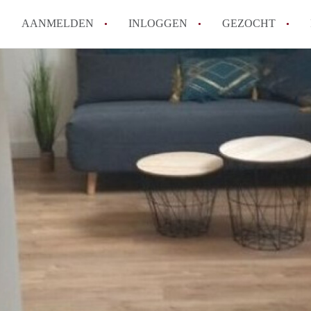
AANMELDEN
INLOGGEN
GEZOCHT
How to translate KamersEindh
Wat is KamersEindhoven?
Hoeveel kost het om te reager
Wat is de privacyverklaring 
Berekent KamersEindhoven mak
Alle veelgestelde vragen