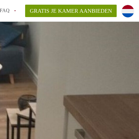
FAQ
GRATIS JE KAMER AANBIEDEN
oven!
en op een Kamer in Eindhoven?
van KamersEindhoven?
elaarsvergoeding/bemiddelingsvergoeding?