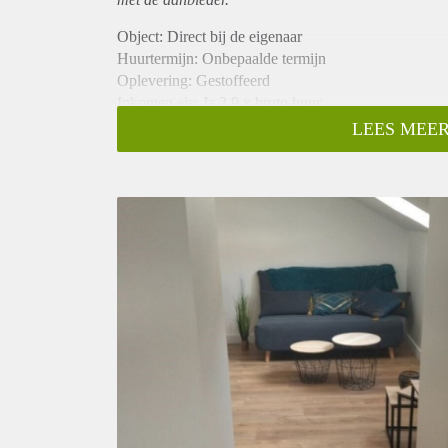
Object: Direct bij de eigenaar
Huurtermijn: Onbepaalde termijn
Oplevering: Gestoffeerd
Inkomen eis: Ja 2,9 x bruto huur
Garantiestelling mogelijk: Ja
LEES MEER
Borg: 1 maand
Bemiddeling kosten: Nee
Internet: Ja
Gedeelde keuken: Nee
Gedeelde Douche: Nee
Gedeelde woonkamer: Nee
Huisgenoten: Nee
Geslacht huisgenoten: N.v.t.