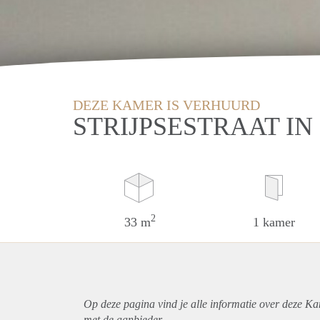
DEZE KAMER IS VERHUURD
STRIJPSESTRAAT I
2
33 m
1 kamer
Op deze pagina vind je alle informatie over deze K
met de aanbieder.