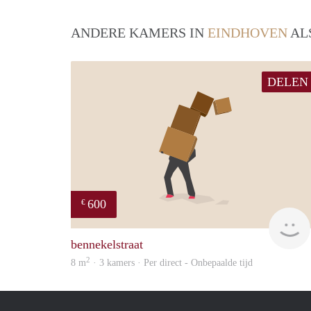
ANDERE KAMERS IN
EINDHOVEN
AL
DELEN
600
€
bennekelstraat
2
8 m
· 3 kamers · Per direct - Onbepaalde tijd