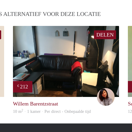
S ALTERNATIEF VOOR DEZE LOCATIE
DELEN
212
€
will
Chayenne
Willem Barentzstraat
S
2
10 m
· 1 kamer · Per direct - Onbepaalde tijd
1