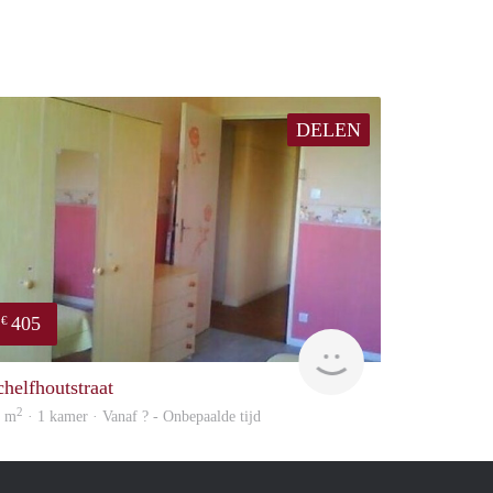
DELEN
405
€
finder
chelfhoutstraat
2
2 m
· 1 kamer · Vanaf ? - Onbepaalde tijd