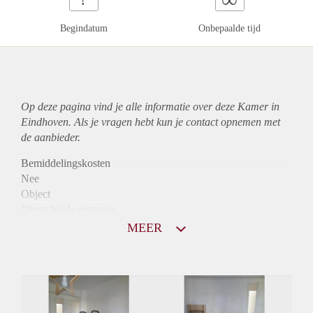
Begindatum
Onbepaalde tijd
Op deze pagina vind je alle informatie over deze Kamer in
Eindhoven. Als je vragen hebt kun je contact opnemen met
de aanbieder.
Bemiddelingskosten
Nee
Object
Direct bij de eigenaar
Borg
MEER
480
Garantiestelling
Niet mogelijk
Huurtoeslag
Niet mogelijk