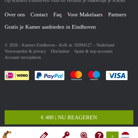
Op Kamers Eindhoven vind en verhuur je makkelijk je Kamer
Over ons
Contact
Faq
Voor Makelaars
Partners
Gratis je Kamer aanbieden in Eindhoven
© 2026 - Kamers Eindhoven - KvK nr. 02094127 –
Nederland
Voorwaarden & privacy
Disclaimer
Spam & nep-accounts
Account verwijderen
Je rekent gemakkelijk af met Paypal
Je rekent gemakkelijk af met M
Je rekent gemakkelij
Je re
€ 480 | NU REAGEREN
+