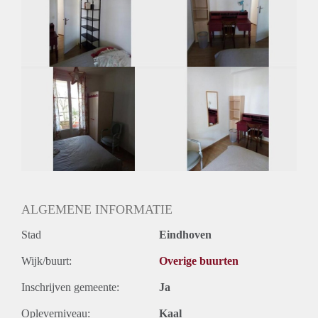
Inkomen eis
N.V.T.
Huurtermijn
Onbepaalde termijn
Oplevering
Gestoffeerd
ALGEMENE INFORMATIE
Stad
Eindhoven
Wijk/buurt:
Overige buurten
Inschrijven gemeente:
Ja
Opleverniveau:
Kaal