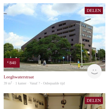
DELEN
840
€
rent
Leeghwaterstraat
2
39 m
· 1 kamer · Vanaf ? - Onbepaalde tijd
DELEN