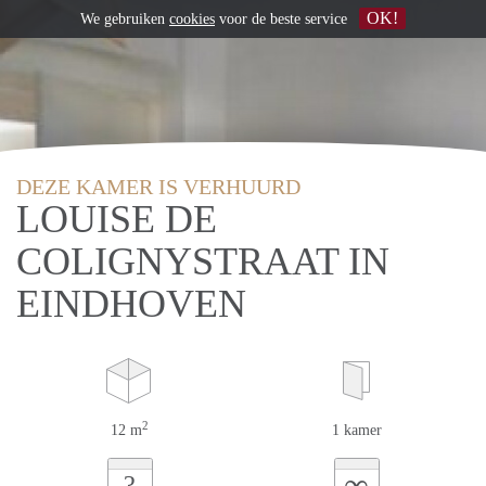
OK!
We gebruiken
cookies
voor de beste service
DEZE KAMER IS VERHUURD
LOUISE DE
COLIGNYSTRAAT IN
EINDHOVEN
2
12 m
1 kamer
∞
?