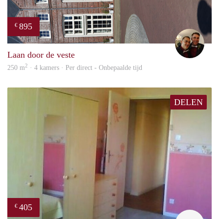
895
€
Ada
Laan door de veste
2
250 m
· 4 kamers · Per direct - Onbepaalde tijd
DELEN
405
€
finde