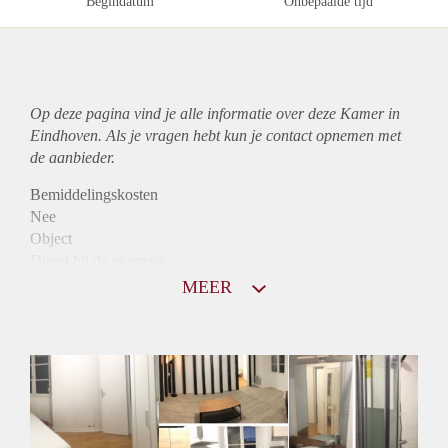
Begindatum
Onbepaalde tijd
Op deze pagina vind je alle informatie over deze Kamer in
Eindhoven. Als je vragen hebt kun je contact opnemen met
de aanbieder.
Bemiddelingskosten
Nee
Object
Direct bij de eigenaar
Borg
MEER
650
Garantiestelling
Mogelijk
Huurtoeslag
Mogelijk
Inkomen eis
2,8 X De bruto huur