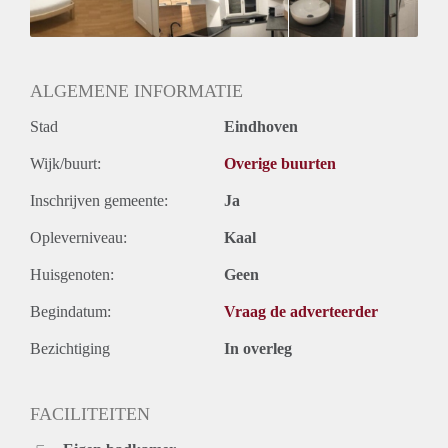
Huurtermijn
Onbepaalde termijn
Oplevering
Gestoffeerd
ALGEMENE INFORMATIE
Stad
Eindhoven
Wijk/buurt:
Overige buurten
Inschrijven gemeente:
Ja
Opleverniveau:
Kaal
Huisgenoten:
Geen
Begindatum:
Vraag de adverteerder
Bezichtiging
In overleg
FACILITEITEN