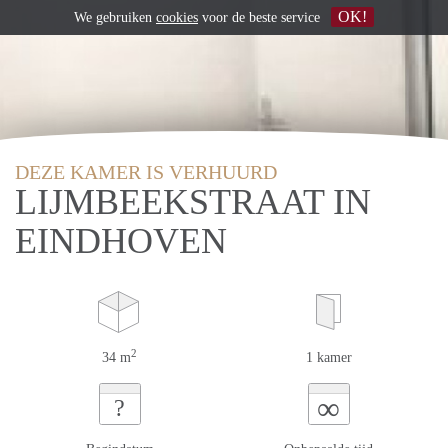
OK!
We gebruiken
cookies
voor de beste service
DEZE KAMER IS VERHUURD
LIJMBEEKSTRAAT IN
EINDHOVEN
2
34 m
1 kamer
∞
?