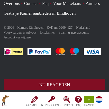
Over ons
Contact
Faq
Voor Makelaars
Partners
Gratis je Kamer aanbieden in Eindhoven
© 2026 - Kamers Eindhoven - KvK nr. 02094127 –
Nederland
Voorwaarden & privacy
Disclaimer
Spam & nep-accounts
Account verwijderen
Je rekent gemakkelijk af met Paypal
Je rekent gemakkelijk af met M
Je rekent gemakkelij
Je re
NU REAGEREN
+
AANMELDEN
INLOGGEN
GEZOCHT
FAQ
KAMER