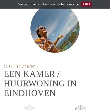
OK!
We gebruiken
cookies
voor de beste service
GIULIO ZOEKT:
EEN KAMER /
HUURWONING IN
EINDHOVEN