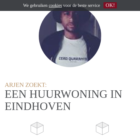
OK!
We gebruiken
cookies
voor de beste service
ARJEN ZOEKT:
EEN HUURWONING IN
EINDHOVEN