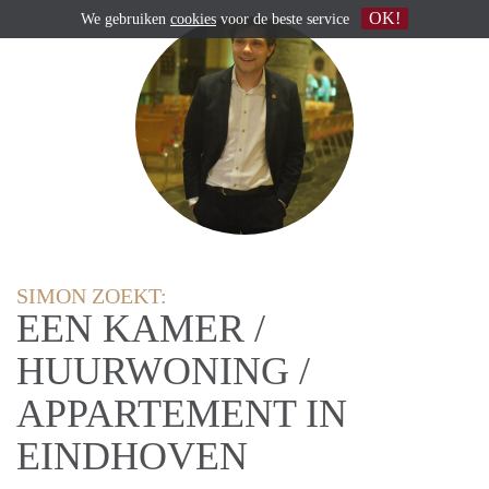
OK!
We gebruiken
cookies
voor de beste service
SIMON ZOEKT:
EEN KAMER /
HUURWONING /
APPARTEMENT IN
EINDHOVEN