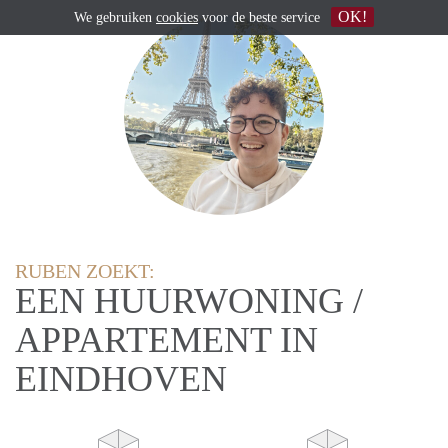
OK!
We gebruiken
cookies
voor de beste service
RUBEN ZOEKT:
EEN HUURWONING /
APPARTEMENT IN
EINDHOVEN