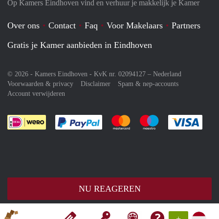
Op Kamers Eindhoven vind en verhuur je makkelijk je Kamer
Over ons
Contact
Faq
Voor Makelaars
Partners
Gratis je Kamer aanbieden in Eindhoven
© 2026 - Kamers Eindhoven - KvK nr. 02094127 –
Nederland
Voorwaarden & privacy
Disclaimer
Spam & nep-accounts
Account verwijderen
Je rekent gemakkelijk af met Paypal
Je rekent gemakkelijk af met M
Je rekent gemakkelij
Je re
NU REAGEREN
+