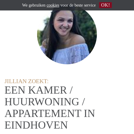
OK!
We gebruiken
cookies
voor de beste service
JILLIAN ZOEKT:
EEN KAMER /
HUURWONING /
APPARTEMENT IN
EINDHOVEN