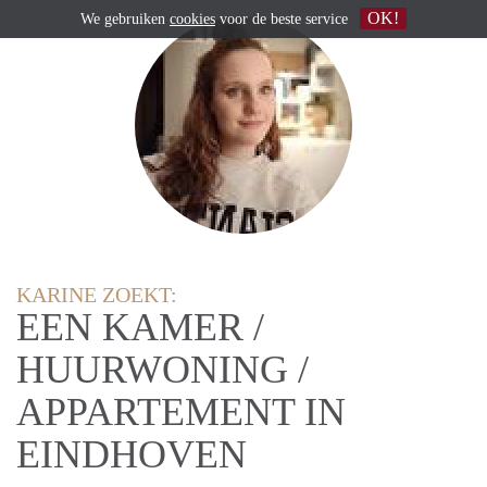
OK!
We gebruiken
cookies
voor de beste service
KARINE ZOEKT:
EEN KAMER /
HUURWONING /
APPARTEMENT IN
EINDHOVEN