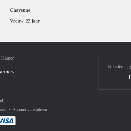
Chayenne
Vrouw, 22 jaar
e Kamer
Niks leuks 
artners
nd
unts
Account verwijderen
met Paypal
kelijk af met Mastercard
ent gemakkelijk af met Meastro
Je rekent gemakkelijk af met Visa