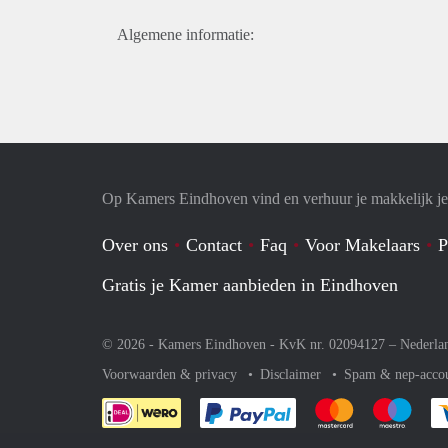
Algemene informatie:
Op Kamers Eindhoven vind en verhuur je makkelijk j
Over ons
Contact
Faq
Voor Makelaars
P
Gratis je Kamer aanbieden in Eindhoven
© 2026 - Kamers Eindhoven - KvK nr. 02094127 –
Nederla
Voorwaarden & privacy
Disclaimer
Spam & nep-acco
Je rekent gemakkelijk af 
Je rekent gemak
Je rek