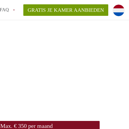
FAQ
GRATIS JE KAMER AANBIEDEN
oven!
en op een Kamer in Eindhoven?
van KamersEindhoven?
elaarsvergoeding/bemiddelingsvergoeding?
Max. € 350 per maand