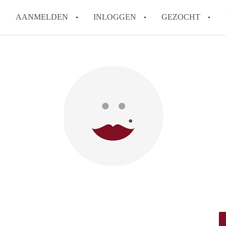
AANMELDEN
INLOGGEN
GEZOCHT
How to translate KamersEindh
Wat is KamersEindhoven?
Hoeveel kost het om te reager
Wat is de privacyverklaring 
Berekent KamersEindhoven mak
Alle veelgestelde vragen