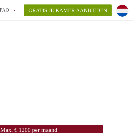
FAQ
GRATIS JE KAMER AANBIEDEN
oven!
en op een Kamer in Eindhoven?
van KamersEindhoven?
elaarsvergoeding/bemiddelingsvergoeding?
Max. € 1200 per maand