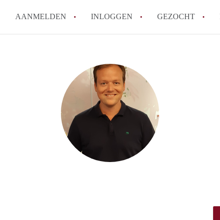
AANMELDEN
INLOGGEN
GEZOCHT
How to translate KamersEindh
Wat is KamersEindhoven?
Hoeveel kost het om te reager
Wat is de privacyverklaring 
Berekent KamersEindhoven mak
Alle veelgestelde vragen