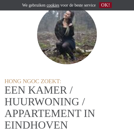
OK!
We gebruiken
cookies
voor de beste service
HONG NGOC ZOEKT:
EEN KAMER /
HUURWONING /
APPARTEMENT IN
EINDHOVEN