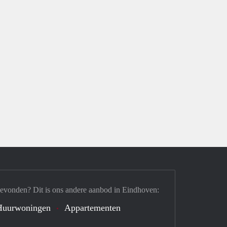
gevonden? Dit is ons andere aanbod in Eindhoven:
Huurwoningen
Appartementen