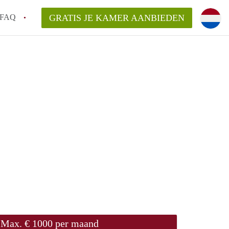
FAQ
GRATIS JE KAMER AANBIEDEN
oven!
en op een Kamer in Eindhoven?
van KamersEindhoven?
elaarsvergoeding/bemiddelingsvergoeding?
Max. € 1000 per maand