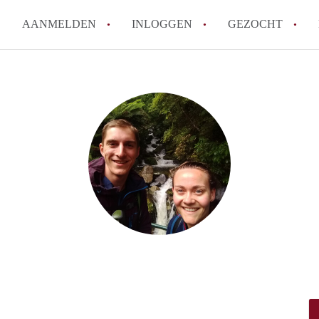
AANMELDEN
INLOGGEN
GEZOCHT
How to translate KamersEindh
Wat is KamersEindhoven?
Hoeveel kost het om te reager
Wat is de privacyverklaring 
Berekent KamersEindhoven mak
Alle veelgestelde vragen