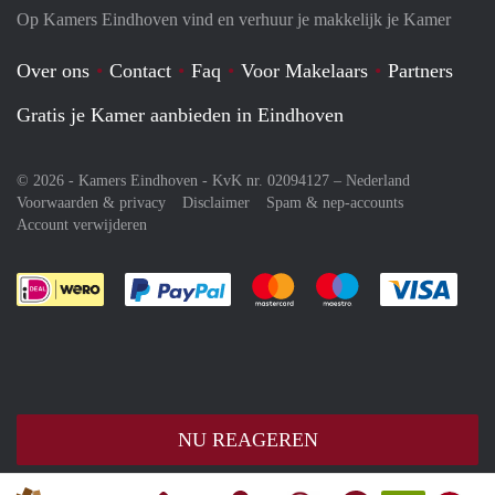
Op Kamers Eindhoven vind en verhuur je makkelijk je Kamer
Over ons
Contact
Faq
Voor Makelaars
Partners
Gratis je Kamer aanbieden in Eindhoven
© 2026 - Kamers Eindhoven - KvK nr. 02094127 –
Nederland
Voorwaarden & privacy
Disclaimer
Spam & nep-accounts
Account verwijderen
Je rekent gemakkelijk af met Paypal
Je rekent gemakkelijk af met M
Je rekent gemakkelij
Je re
NU REAGEREN