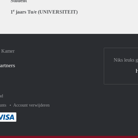
Student
e
1
jaars Tu/e (UNIVERSITEIT)
e Kamer
Niks leuks 
artners
nd
unts
Account verwijderen
met Paypal
kelijk af met Mastercard
ent gemakkelijk af met Meastro
Je rekent gemakkelijk af met Visa