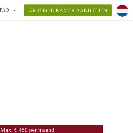
FAQ
GRATIS JE KAMER AANBIEDEN
oven!
en op een Kamer in Eindhoven?
van KamersEindhoven?
elaarsvergoeding/bemiddelingsvergoeding?
Max. € 450 per maand