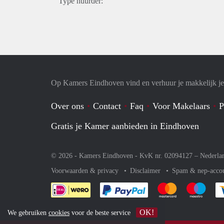
Type huurder:
Op Kamers Eindhoven vind en verhuur je makkelijk j
Over ons
Contact
Faq
Voor Makelaars
P
Gratis je Kamer aanbieden in Eindhoven
© 2026 - Kamers Eindhoven - KvK nr. 02094127 –
Nederla
Voorwaarden & privacy
Disclaimer
Spam & nep-acco
Je rekent gemakkelijk af 
Je rekent gemak
Je rek
OK!
We gebruiken
cookies
voor de beste service