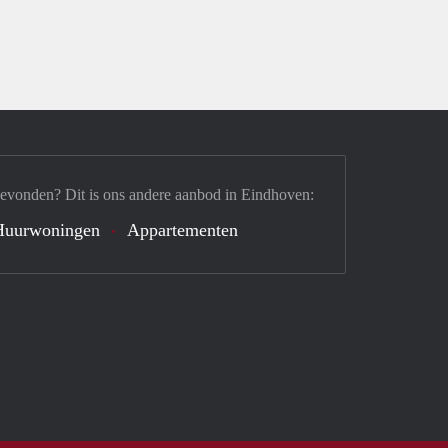
gevonden? Dit is ons andere aanbod in Eindhoven:
Huurwoningen
Appartementen