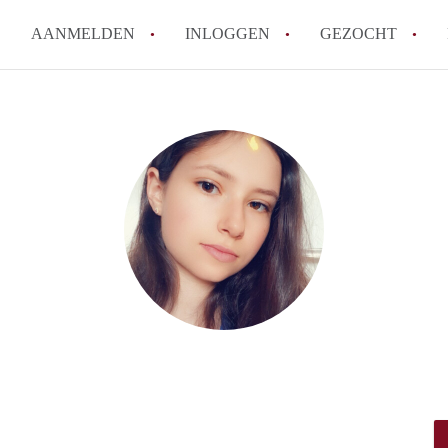
AANMELDEN
INLOGGEN
GEZOCHT
How to translate KamersEindh
Wat is KamersEindhoven?
Hoeveel kost het om te reager
Wat is de privacyverklaring 
Berekent KamersEindhoven mak
Alle veelgestelde vragen