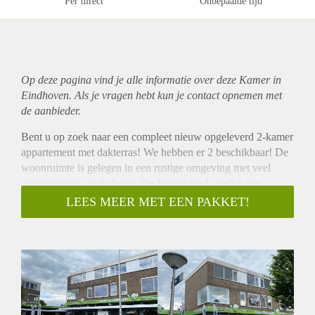
Per direct
Onbepaalde tijd
Op deze pagina vind je alle informatie over deze Kamer in
Eindhoven. Als je vragen hebt kun je contact opnemen met
de aanbieder.
Bent u op zoek naar een compleet nieuw opgeleverd 2-kamer
appartement met dakterras! We hebben er 2 beschikbaar! De
woonruimte is gelegen in een rustige omgeving met veel
voorzieningen in de buurt. Op loopafstand vindt u een
supermarkt, op fietsafstand bent u in het centrum van
LEES MEER MET EEN PAKKET!
Eindhoven.
Appartement 1 is gelegen op de 1e etage.
Entree: centrale trap naar de 1e etage, appartement 1 op 1e
etage.
Slaapkamer aan de voorzijde van het appartement, circa
15m2
Hal met schuifkast waarachter de aansluiting van de