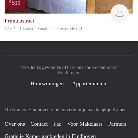
510
€
finde
Primulastraat
2
12 m
· 1 kamer · Vanaf ? - Onbepaalde tijd
Niks leuks gevonden? Dit is ons andere aanbod in
Eindhoven:
Huurwoningen
Appartementen
Op Kamers Eindhoven vind en verhuur je makkelijk je Kamer
Over ons
Contact
Faq
Voor Makelaars
Partners
Gratis je Kamer aanbieden in Eindhoven