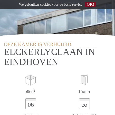
OK!
We gebruiken
cookies
voor de beste service
DEZE KAMER IS VERHUURD
ELCKERLYCLAAN IN
EINDHOVEN
2
60 m
1 kamer
∞
06