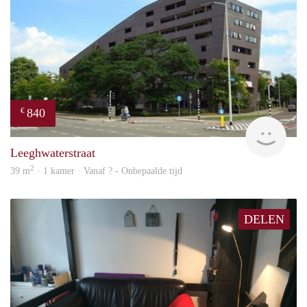
840
€
rent
Leeghwaterstraat
2
39 m
· 1 kamer · Vanaf ? - Onbepaalde tijd
DELEN